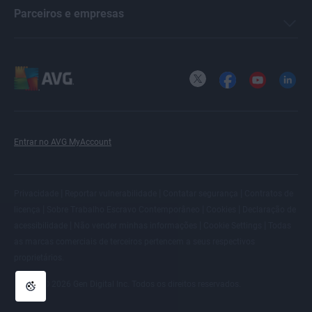
Parceiros e empresas
X
Facebook
YouTube
LinkedI
Entrar no AVG MyAccount
|
|
|
Privacidade
Reportar vulnerabilidade
Contatar segurança
Contratos de
|
|
|
licença
Sobre Trabalho Escravo Contemporâneo
Cookies
Declaração de
|
|
|
acessibilidade
Não vender minhas informações
Cookie Settings
Todas
as
marcas comerciais de terceiros
pertencem a seus respectivos
proprietários.
© 2026 Gen Digital Inc. Todos os direitos reservados.