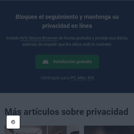
Bloquee el seguimiento y mantenga su
privacidad en línea
Instale
AVG Secure Browser
de forma gratuita y proteja sus datos,
además de impedir que los sitios web lo rastreen.
Instalación gratuita
Obténgalo para
PC
,
Mac
,
iOS
Más artículos sobre privacidad