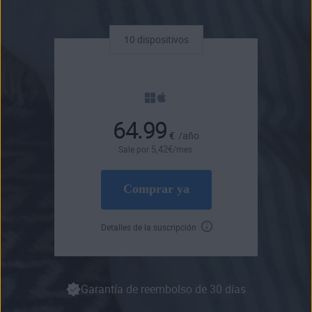
10 dispositivos
64.99
€
/año
5
,42
€
Sale por
/mes.
Comprar ya
Detalles de la suscripción
Garantía de reembolso de 30 días