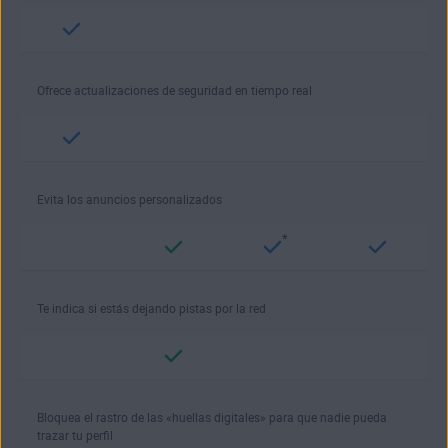
Ofrece actualizaciones de seguridad en tiempo real
Evita los anuncios personalizados
*
Te indica si estás dejando pistas por la red
Bloquea el rastro de las «huellas digitales» para que nadie pueda
trazar tu perfil