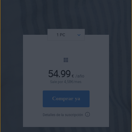
54.99
€
/año
4
,58
€
Sale por
/mes.
Comprar ya
Detalles de la suscripción