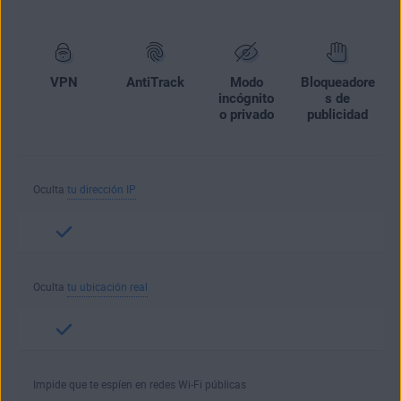
VPN
AntiTrack
Modo
Bloqueadore
incógnito
s de
o privado
publicidad
Oculta
tu dirección IP
Oculta
tu ubicación real
Impide que te espíen en redes Wi-Fi públicas