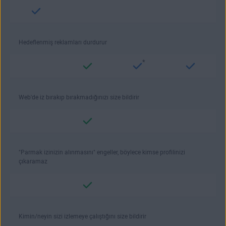
Hedeflenmiş reklamları durdurur
*
Web'de iz bırakıp bırakmadığınızı size bildirir
"Parmak izinizin alınmasını" engeller, böylece kimse profilinizi
çıkaramaz
Kimin/neyin sizi izlemeye çalıştığını size bildirir