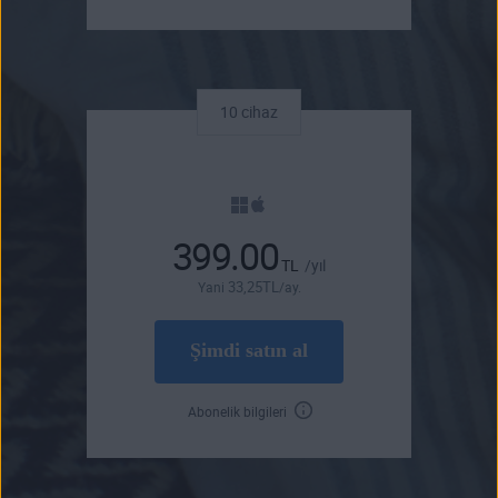
10 cihaz
399.00
TL
/yıl
33
,25
TL
Yani
/ay.
Şimdi satın al
Abonelik bilgileri