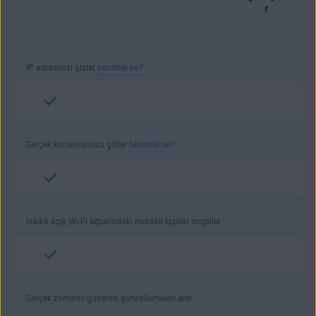
r
IP adresinizi gizler
benimki ne?
Gerçek konumunuzu gizler
benimki ne?
Halka açık Wi-Fi ağlarındaki meraklı kişileri engeller
Gerçek zamanlı güvenlik güncellemeleri alın