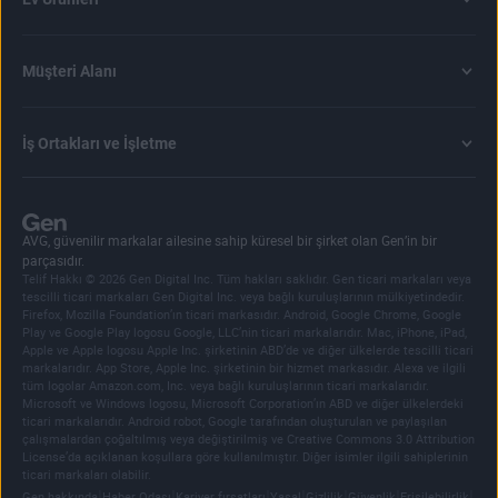
Müşteri Alanı
İş Ortakları ve İşletme
AVG, güvenilir markalar ailesine sahip küresel bir şirket olan Gen’in bir
parçasıdır.
Telif Hakkı © 2026 Gen Digital Inc. Tüm hakları saklıdır. Gen ticari markaları veya
tescilli ticari markaları Gen Digital Inc. veya bağlı kuruluşlarının mülkiyetindedir.
Firefox, Mozilla Foundation’ın ticari markasıdır. Android, Google Chrome, Google
Play ve Google Play logosu Google, LLC’nin ticari markalarıdır. Mac, iPhone, iPad,
Apple ve Apple logosu Apple Inc. şirketinin ABD’de ve diğer ülkelerde tescilli ticari
markalarıdır. App Store, Apple Inc. şirketinin bir hizmet markasıdır. Alexa ve ilgili
tüm logolar Amazon.com, Inc. veya bağlı kuruluşlarının ticari markalarıdır.
Microsoft ve Windows logosu, Microsoft Corporation’ın ABD ve diğer ülkelerdeki
ticari markalarıdır. Android robot, Google tarafından oluşturulan ve paylaşılan
çalışmalardan çoğaltılmış veya değiştirilmiş ve Creative Commons 3.0 Attribution
License’da açıklanan koşullara göre kullanılmıştır. Diğer isimler ilgili sahiplerinin
ticari markaları olabilir.
|
|
|
|
|
|
|
Gen hakkında
Haber Odası
Kariyer fırsatları
Yasal
Gizlilik
Güvenlik
Erişilebilirlik