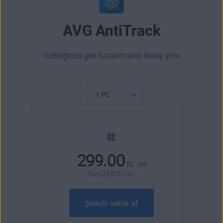
AVG AntiTrack
Gizliliğinizi geri kazanmanın kolay yolu
299.00
TL
/yıl
24
,92
TL
Yani
/ay.
Şimdi satın al