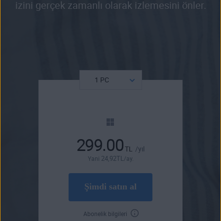
izini gerçek zamanlı olarak izlemesini önler.
299.00
TL
/yıl
24
,92
TL
Yani
/ay.
Şimdi satın al
Abonelik bilgileri