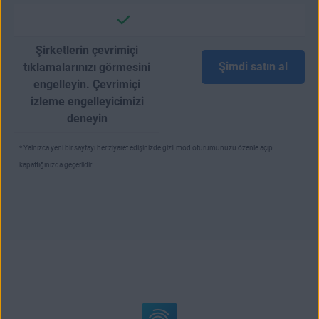
Şirketlerin çevrimiçi
Şimdi satın al
tıklamalarınızı görmesini
engelleyin. Çevrimiçi
izleme engelleyicimizi
deneyin
* Yalnızca yeni bir sayfayı her ziyaret edişinizde gizli mod oturumunuzu özenle açıp
kapattığınızda geçerlidir.