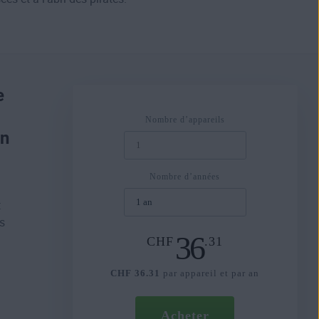
e
Nombre d’appareils
on
Nombre d’années
t
es
36
CHF
.31
CHF 36.31
par appareil et par an
Acheter