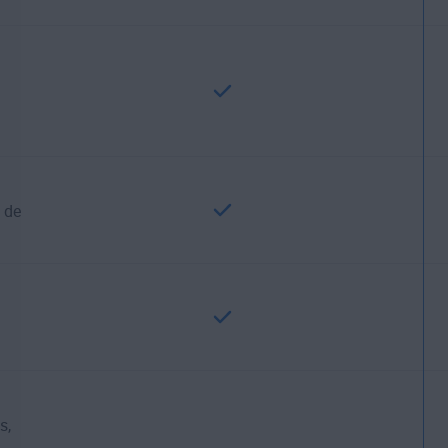
 de
s,