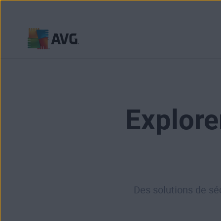
Passer
directement
au
contenu
Explore
Des solutions de séc