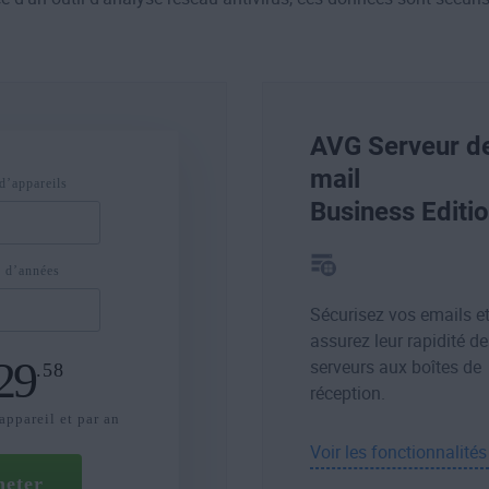
AVG Serveur d
mail
’appareils
Business Editi
 d’années
Sécurisez vos emails e
assurez leur rapidité d
29
serveurs aux boîtes de
.58
réception.
appareil et par an
Voir les fonctionnalités
heter