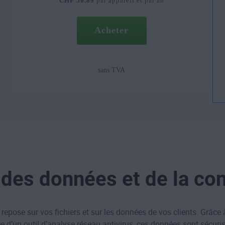
CHF 50.89
par appareil et par an
Acheter
sans TVA
des données et de la con
 repose sur vos fichiers et sur les données de vos clients. Grâce 
 d’un outil d’analyse réseau antivirus, ces données sont sécurisé