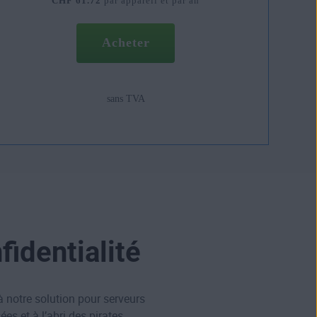
CHF 61.72
par appareil et par an
Acheter
sans TVA
fidentialité
à notre solution pour serveurs
es et à l’abri des pirates.