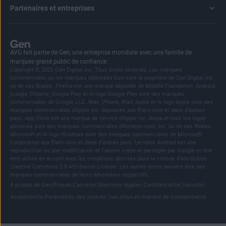
Partenaires et entreprises
AVG fait partie de Gen, une entreprise mondiale avec une famille de
marques grand public de confiance.
Copyright © 2026 Gen Digital Inc. Tous droits réservés. Les marques
commerciales ou les marques déposées Gen sont la propriété de Gen Digital Inc.
ou de ses filiales. Firefox est une marque déposée de Mozilla Foundation. Android,
Google Chrome, Google Play et le logo Google Play sont des marques
commerciales de Google, LLC. Mac, iPhone, iPad, Apple et le logo Apple sont des
marques commerciales d’Apple Inc. déposées aux États-Unis et dans d’autres
pays. App Store est une marque de service d’Apple Inc. Alexa et tous les logos
associés sont des marques commerciales d’Amazon.com, Inc. ou de ses filiales.
Microsoft et le logo Windows sont des marques commerciales de Microsoft
Corporation aux États-Unis et dans d’autres pays. Le robot Android est une
reproduction ou une modification de l’œuvre créée et partagée par Google et doit
être utilisé en accord avec les conditions décrites dans le contrat d’attribution
Creative Commons 3.0 Attribution License. Les autres noms peuvent être des
marques commerciales de leurs détenteurs respectifs.
|
|
|
|
|
|
À propos de Gen
Presse
Carrières
Mentions légales
Confidentialité
Sécurité
|
|
Accessibilité
Paramètres des cookies
Vos choix en matière de confidentialité