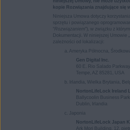
niniejszej Umowy, nie może użytko
kopie Rozwiązania znajdujące się w
Niniejsza Umowa dotyczy korzystani
sprzętu i powiązanego oprogramowani
“
Rozwiązaniem
”), w związku z który
Dokumentacji. W niniejszej Umowie „
zależności od lokalizacji:
a. Ameryka Północna, Środkow
Gen Digital Inc.
60 E. Rio Salado Parkway
Tempe, AZ 85281, USA
b. Irlandia, Wielka Brytania, B
NortonLifeLock Ireland 
Ballycoolin Business Park
Dublin, Irlandia
c. Japonia
NortonLifeLock Japan 
Ark Mori Building, 12. pię