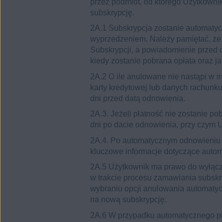
przez podmiot, od którego Użytkowni
subskrypcję.
2A.1 Subskrypcja zostanie automatyc
wyprzedzeniem. Należy pamiętać, że
Subskrypcji, a powiadomienie przed o
kiedy zostanie pobrana opłata oraz ja
2A.2 O ile anulowane nie nastąpi w i
karty kredytowej lub danych rachunk
dni przed datą odnowienia.
2A.3. Jeżeli płatność nie zostanie p
dni po dacie odnowienia, przy czym U
2A.4. Po automatycznym odnowieniu s
kluczowe informacje dotyczące autom
2A.5 Użytkownik ma prawo do wyłącz
w trakcie procesu zamawiania subskr
wybraniu opcji anulowania automatyc
na nową subskrypcję.
2A.6 W przypadku automatycznego prz