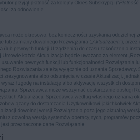
ybutor przyjął płatność za kolejny Okres Subskrypcji (“
Płatność
ności za odnowienie.
dawca może okresowo, bez konieczności uzyskania oddzielnej 
cje lub zamiany dowolnego Rozwiązania („
Aktualizacja
”), przez
(lub pewnych funkcji Urządzenia) do czasu zakończenia instala
j Umowie każda Aktualizacja będzie uważana za element „Rozw
suwanie pewnych funkcji lub funkcjonalności Rozwiązania lub 
owanego Rozwiązania zależą wyłącznie od uznania Sprzedawcy
i zrezygnowania albo odsunięcia w czasie Aktualizacji, jedn
 wyraził zgodę na instalację albo aktywację wszystkich dostępny
iązania. Sprzedawca może wstrzymać dostarczanie obsługi Ro
ystkich Aktualizacji. Sprzedawca według własnego uznania okre
st zobowiązany do dostarczania Użytkownikowi jakichkolwiek A
alizacji dowolnej wersji Rozwiązania poza jego aktualną wersją
niu z dowolną wersją systemów operacyjnych, programów poczt
h jest przeznaczone dane Rozwiązanie.
i