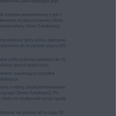
żytkownika jako regulujące jego
ik zostanie powiadomiony o tym z
ytkownika za dotychczasowy Okres
tował kolejny Okres Subskrypcji,
ta płatności (przy użyciu zapisanej
edzeniem do trzydziestu pięciu (35)
ejne próby pobrania płatności do 15
izacji danych płatniczych.
eniem, zawierającą wszystkie
bskrypcji.
ury, o której został poinformowany
eżącego Okresu Subskrypcji. Po
, chyba że Użytkownik wyrazi zgodę
użenie nie później niż w ciągu 30