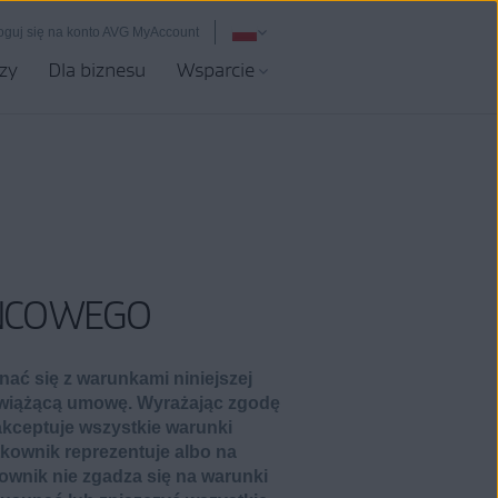
oguj się na konto AVG MyAccount
zy
Dla biznesu
Wsparcie
OŃCOWEGO
ać się z warunkami niniejszej
e wiążącą umowę. Wyrażając zgodę
akceptuje wszystkie warunki
kownik reprezentuje albo na
tkownik nie zgadza się na warunki