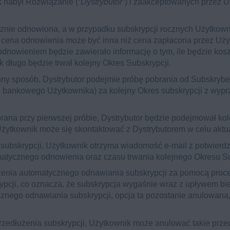
k nabył Rozwiązanie (“
Dystrybutor
”) i zaakceptowanych przez U
znie odnowiona, a w przypadku subskrypcji rocznych Użytkown
 cena odnowienia może być inna niż cena zapłacona przez Uż
dnowieniem będzie zawierało informację o tym, ile będzie kosz
k długo będzie trwał kolejny Okres Subskrypcji.
nny sposób, Dystrybutor podejmie próbę pobrania od Subskryben
u bankowego Użytkownika) za kolejny Okres subskrypcji z wyprz
obrana przy pierwszej próbie, Dystrybutor będzie podejmował kol
żytkownik może się skontaktować z Dystrybutorem w celu aktual
ubskrypcji, Użytkownik otrzyma wiadomość e-mail z potwierdz
atycznego odnowienia oraz czasu trwania kolejnego Okresu Su
enia automatycznego odnawiania subskrypcji za pomocą proced
ypcji, co oznacza, że subskrypcja wygaśnie wraz z upływem bi
znego odnawiania subskrypcji, opcja ta pozostanie anulowana
edłużenia subskrypcji, Użytkownik może anulować takie przedł