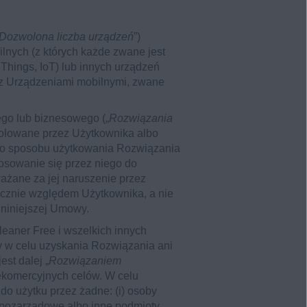
Dozwolona liczba urządzeń
”)
lnych (z których każde zwane jest
 Things, IoT) lub innych urządzeń
 z Urządzeniami mobilnymi, zwane
go lub biznesowego („
Rozwiązania
trolowane przez Użytkownika albo
go sposobu użytkowania Rozwiązania
osowanie się przez niego do
żane za jej naruszenie przez
cznie względem Użytkownika, a nie
niniejszej Umowy.
leaner Free i wszelkich innych
ny w celu uzyskania Rozwiązania ani
st dalej „
Rozwiązaniem
ekomercyjnych celów. W celu
 do użytku przez żadne: (i) osoby
e pozarządowe albo inne podmioty