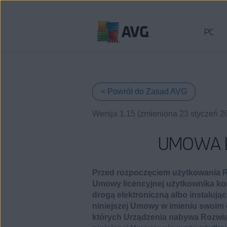
PC
Przejdź
do
treści
< Powrót do Zasad AVG
Wersja 1.15 (zmieniona 23 styczeń 2
UMOWA L
Przed rozpoczęciem użytkowania Ro
Umowy licencyjnej użytkownika k
drogą elektroniczną albo instalują
niniejszej Umowy w imieniu swoim 
których Urządzenia nabywa Rozwiąz