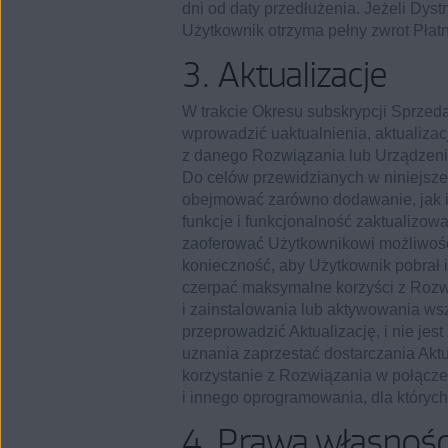
dni od daty przedłużenia. Jeżeli Dystr
Użytkownik otrzyma pełny zwrot Płat
3. Aktualizacje
W trakcie Okresu subskrypcji Sprze
wprowadzić uaktualnienia, aktualiza
z danego Rozwiązania lub Urządzenia 
Do celów przewidzianych w niniejsze
obejmować zarówno dodawanie, jak i u
funkcje i funkcjonalność zaktualiz
zaoferować Użytkownikowi możliwośc
konieczność, aby Użytkownik pobrał i
czerpać maksymalne korzyści z Rozw
i zainstalowania lub aktywowania wsz
przeprowadzić Aktualizację, i nie je
uznania zaprzestać dostarczania Aktu
korzystanie z Rozwiązania w połącze
i innego oprogramowania, dla któryc
4. Prawa własnośc