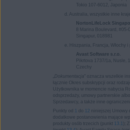
Tokio 107-6012, Japonia
d. Australia, wszystkie inne kraj
NortonLifeLock Singapo
8 Marina Boulevard, #05-0
Singapur, 018981
e. Hiszpania, Francja, Włochy i
Avast Software s.r.o.
Pikrtova 1737/1a, Nusle, 
Czechy
„
Dokumentacja
” oznacza wszelkie in
łącznie Okres subskrypcji oraz rodz
Użytkownika w momencie nabycia Roz
odsprzedaży, umowy partnerskie alb
Sprzedawcy, a także inne ograniczen
Punkty od
1
do
12
niniejszej Umowy d
dodatkowe postanowienia mające wpł
produkty osób trzecich (punkt
13.1
); 
(punkt
13.4
); Avast Family Space (sp