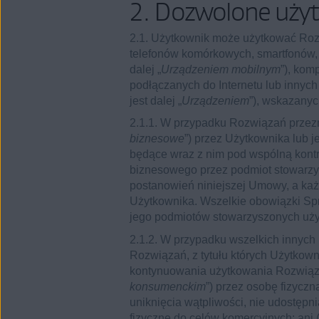
2. Dozwolone użyt
2.1. Użytkownik może użytkować Rozw
telefonów komórkowych, smartfonów, t
dalej „
Urządzeniem mobilnym
”), kom
podłączanych do Internetu lub innyc
jest dalej „
Urządzeniem
”), wskazany
2.1.1. W przypadku Rozwiązań przez
biznesowe
”) przez Użytkownika lub 
będące wraz z nim pod wspólną kont
biznesowego przez podmiot stowarzy
postanowień niniejszej Umowy, a ka
Użytkownika. Wszelkie obowiązki Sp
jego podmiotów stowarzyszonych uży
2.1.2. W przypadku wszelkich innych 
Rozwiązań, z tytułu których Użytkown
kontynuowania użytkowania Rozwiązan
konsumenckim
”) przez osobę fizycz
uniknięcia wątpliwości, nie udostępni
fizyczne do celów komercyjnych; ani 