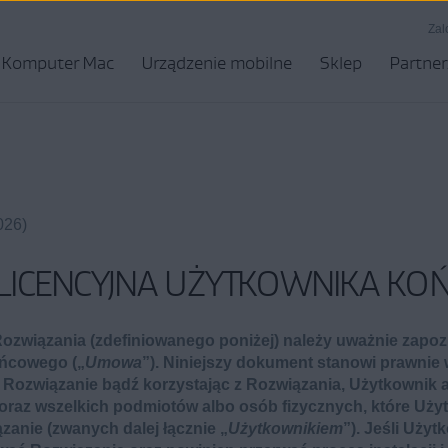
Zal
Komputer Mac
Urządzenie mobilne
Sklep
Partner
026)
ICENCYJNA UŻYTKOWNIKA K
związania (zdefiniowanego poniżej) należy uważnie zapozn
ońcowego („
Umowa
”). Niniejszy dokument stanowi prawni
c Rozwiązanie bądź korzystając z Rozwiązania, Użytkownik 
oraz wszelkich podmiotów albo osób fizycznych, które Użyt
anie (zwanych dalej łącznie „
Użytkownikiem
”). Jeśli Uży