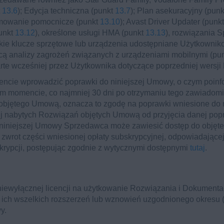
t
13.6
); Edycja techniczna (punkt
13.7
); Plan asekuracyjny (pun
amowanie pomocnicze (punkt
13.10
); Avast Driver Updater (punk
punkt
13.12
), określone usługi HMA (punkt
13.13
), rozwiązania 
lkie klucze sprzętowe lub urządzenia udostępniane Użytkownik
zącą analizy zagrożeń związanych z urządzeniami mobilnymi (pu
te wcześniej przez Użytkownika dotyczące poprzedniej wersji
ie wprowadzić poprawki do niniejszej Umowy, o czym poinf
m momencie, co najmniej 30 dni po otrzymaniu tego zawiadom
objętego Umową, oznacza to zgodę na poprawki wniesione do
j nabytych Rozwiązań objętych Umową od przyjęcia danej pop
 niniejszej Umowy Sprzedawca może zawiesić dostęp do obję
wrot części wniesionej opłaty subskrypcyjnej, odpowiadające
krypcji, postępując zgodnie z wytycznymi dostępnymi
tutaj
.
iewyłącznej licencji na użytkowanie Rozwiązania i Dokumenta
ich wszelkich rozszerzeń lub wznowień uzgodnionego okresu (
y.