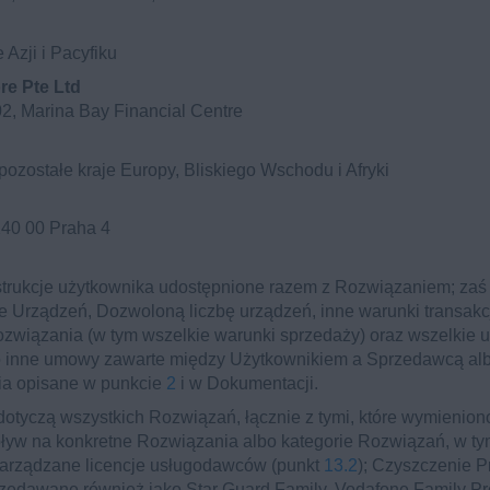
e Azji i Pacyfiku
re Pte Ltd
2, Marina Bay Financial Centre
 pozostałe kraje Europy, Bliskiego Wschodu i Afryki
140 00 Praha 4
strukcje użytkownika udostępnione razem z Rozwiązaniem; zaś 
aje Urządzeń, Dozwoloną liczbę urządzeń, inne warunki transak
wiązania (w tym wszelkie warunki sprzedaży) oraz wszelkie 
o inne umowy zawarte między Użytkownikiem a Sprzedawcą al
ia opisane w punkcie
2
i w Dokumentacji.
otyczą wszystkich Rozwiązań, łącznie z tymi, które wymienion
yw na konkretne Rozwiązania albo kategorie Rozwiązań, w tym
Zarządzane licencje usługodawców (punkt
13.2
); Czyszczenie P
rzedawane również jako Star Guard Family, Vodafone Family Pr