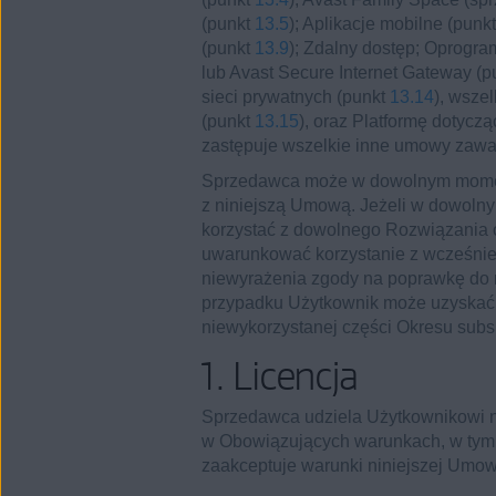
(punkt
13.5
); Aplikacje mobilne (punk
(punkt
13.9
); Zdalny dostęp; Oprogr
lub Avast Secure Internet Gateway (
sieci prywatnych (punkt
13.14
), wsze
(punkt
13.15
), oraz Platformę dotyc
zastępuje wszelkie inne umowy zawar
Sprzedawca może w dowolnym momenc
z niniejszą Umową. Jeżeli w dowolny
korzystać z dowolnego Rozwiązania 
uwarunkować korzystanie z wcześnie
niewyrażenia zgody na poprawkę do
przypadku Użytkownik może uzyskać z
niewykorzystanej części Okresu subs
1. Licencja
Sprzedawca udziela Użytkownikowi n
w Obowiązujących warunkach, w tym 
zaakceptuje warunki niniejszej Umow