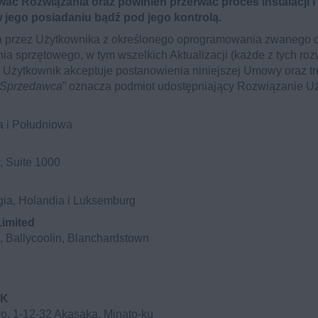
wać Rozwiązania oraz powinien przerwać proces instalacji i
 jego posiadaniu bądź pod jego kontrolą.
a przez Użytkownika z określonego oprogramowania zwanego da
a sprzętowego, w tym wszelkich Aktualizacji (każde z tych roz
m Użytkownik akceptuje postanowienia niniejszej Umowy oraz t
Sprzedawca
” oznacza podmiot udostępniający Rozwiązanie Uż
a i Południowa
, Suite 1000
elgia, Holandia i Luksemburg
Limited
, Ballycoolin, Blanchardstown
KK
tro, 1-12-32 Akasaka, Minato-ku