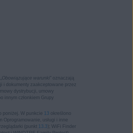
„
Obowiązujące warunki
” oznaczają
cji i dokumenty zaakceptowane przez
umowy dystrybucji, umowy
bo innym członkiem Grupy
o poniżej. W punkcie
13
określono
 Oprogramowanie, usługi i inne
rzeglądarki (punkt
13.3
); WiFi Finder
otect i WINDTRE Family Protect)