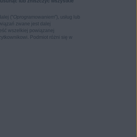
 usunąć lub zniszczyć wszystkie
lej (“
Oprogramowaniem
”), usług lub
wiązań zwane jest dalej
reść wszelkiej powiązanej
ytkownikowi. Podmiot różni się w