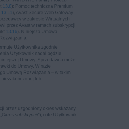
kt
13.8
); Pomoc techniczna Premium
t
13.11
), Avast Secure Web Gateway
Sprzedawcy w zakresie Wirtualnych
owi przez Avast w ramach subskrypcji
nkt
13.16
). Niniejsza Umowa
 Rozwiązania.
ormuje Użytkownika zgodnie
ienia Użytkownik nadal będzie
 niniejszej Umowy. Sprzedawca może
rawki do Umowy. W razie
tego Umową Rozwiązania – w takim
j niezakończonej lub
cji przez uzgodniony okres wskazany
„
Okres subskrypcji
”), o ile Użytkownik