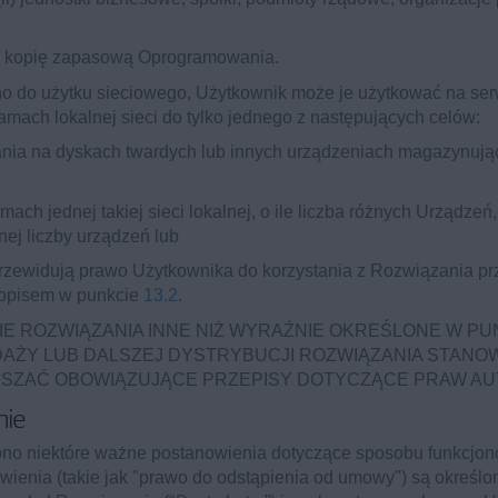
ą kopię zapasową Oprogramowania.
no do użytku sieciowego, Użytkownik może je użytkować na ser
mach lokalnej sieci do tylko jednego z następujących celów:
wania na dyskach twardych lub innych urządzeniach magazynu
ch jednej takiej sieci lokalnej, o ile liczba różnych Urządzeń
ej liczby urządzeń lub
 przewidują prawo Użytkownika do korzystania z Rozwiązania 
 opisem w punkcie
13.2
.
IE ROZWIĄZANIA INNE NIŻ WYRAŹNIE OKREŚLONE W PU
AŻY LUB DALSZEJ DYSTRYBUCJI ROZWIĄZANIA STANOW
RUSZAĆ OBOWIĄZUJĄCE PRZEPISY DOTYCZĄCE PRAW AU
nie
ono niektóre ważne postanowienia dotyczące sposobu funkcjon
ienia (takie jak "prawo do odstąpienia od umowy") są określ