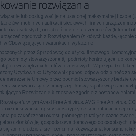
kowanie rozwiązania
iązanie lub obsługiwać je na ustalonej maksymalnej liczbie („
abletów, mobilnych aplikacji sieciowych, innych urządzeń mobi
puterów osobistych, urządzeń Internetu przedmiotów (Internet of
h urządzeń zgodnych z Rozwiązaniem (z których każde, łącznie
ch w Obowiązujących warunkach, wyłącznie:
naczonych przez Sprzedawcę do użytku firmowego, komercyjne
jego podmioty stowarzyszone (tj. podmioty kontrolujące lub kon
rolą) do wewnętrznych celów biznesowych. W przypadku takie
szony Użytkownika Użytkownik ponosi odpowiedzialność za st
żde naruszenie Umowy przez podmiot stowarzyszony będzie uwa
rzedawcy wynikające z niniejszej Umowy są obowiązkami wyłą
tkujących Rozwiązanie biznesowe zgodnie z postanowieniami 
Rozwiązań, w tym Avast Free Antivirus, AVG Free Antivirus, CC
ik nie musi wnosić opłaty subskrypcyjnej ani opłacać innej ce
ia po zakończeniu okresu próbnego (z których każde zwane je
ną albo członków jej gospodarstwa domowego do osobistych, ni
a się ani nie udziela się licencji na Rozwiązania konsumenckie
(ii) jednostki biznesowe, spółki, podmioty rządowe, organizacj