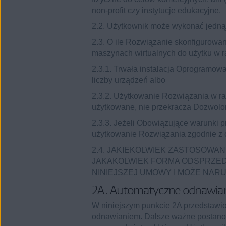
non-profit czy instytucje edukacyjne.
2.2. Użytkownik może wykonać jedn
2.3. O ile Rozwiązanie skonfigurowa
maszynach wirtualnych do użytku w ra
2.3.1. Trwała instalacja Oprogramo
liczby urządzeń albo
2.3.2. Użytkowanie Rozwiązania w rama
użytkowane, nie przekracza Dozwolon
2.3.3. Jeżeli Obowiązujące warunki
użytkowanie Rozwiązania zgodnie z
2.4. JAKIEKOLWIEK ZASTOSOWAN
JAKAKOLWIEK FORMA ODSPRZED
NINIEJSZEJ UMOWY I MOŻE NA
2A. Automatyczne odnawia
W niniejszym punkcie 2A przedstawi
odnawianiem. Dalsze ważne postanow