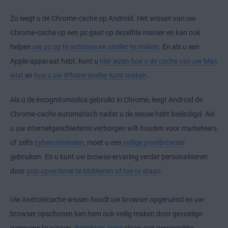
Zo leegt u de Chrome-cache op Android. Het wissen van uw
Chrome-cache op een pc gaat op dezelfde manier en kan ook
helpen
uw pc op te schonen en sneller te maken
. En als u een
Apple-apparaat hebt, kunt u
hier lezen hoe u de cache van uw Mac
wist
en
hoe u uw iPhone sneller kunt maken
.
Als u de incognitomodus gebruikt in Chrome, leegt Android de
Chrome-cache automatisch nadat u de sessie hebt beëindigd. Als
u uw internetgeschiedenis verborgen wilt houden voor marketeers
of zelfs
cybercriminelen
, moet u een
veilige privébrowser
gebruiken. En u kunt uw browse-ervaring verder personaliseren
door
pop-upreclame te blokkeren of toe te staan
.
Uw Androidcache wissen houdt uw browser opgeruimd en uw
browser opschonen kan hem ook veilig maken door gevoelige
gegevens te wissen.
Berichten-apps
slaan ook persoonlijke