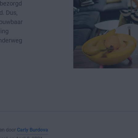
onbezorgd
d. Dus,
rouwbaar
ing
 onderweg
en door
Carly Burdova