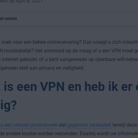
erd op April 8, 2021
kel omvat
 zoek naar een betere online-ervaring? Dan vraagt u zich missch
N noodzakelijk? Het antwoord op de vraag of u een VPN moet ge
 internet gebruikt, of u bent aangewezen op openbare wifi-netw
algemeen stelt aan privacy en veiligheid.
 is een VPN en heb ik er
ig?
s een virtueel privénetwerk
dat
gegevens versleutelt
terwijl deze
de andere locatie worden verzonden. Daarbij wordt uw informati