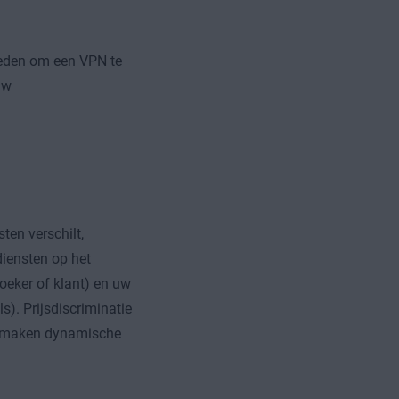
 reden om een VPN te
uw
ten verschilt,
diensten op het
oeker of klant) en uw
s). Prijsdiscriminatie
en maken dynamische