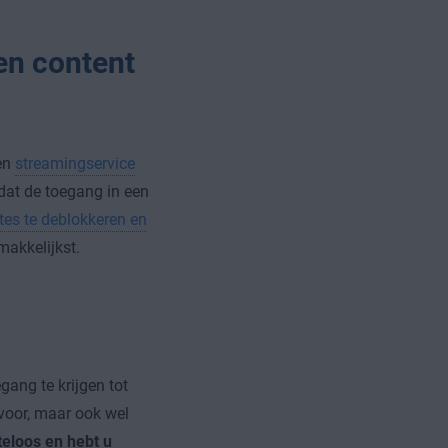
en content
een
streamingservice
dat de toegang in een
tes te deblokkeren en
makkelijkst.
ang te krijgen tot
voor, maar ook wel
eloos en hebt u