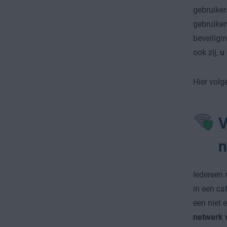
gebruiker
gebruiken
beveiligi
ook zij,
u
Hier vol
V
n
Iedereen 
in een ca
een niet 
netwerk v