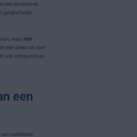
n een privétunnel,
en geografische
rsoon, maar
niet
t niet alleen tot doel
kt ook onbeperkte en
an een
t een verbeterde