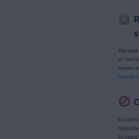
R
s
Wie vaak 
of voor t
andere re
beperkt t
C
In sommig
bepaalde 
bij bedri