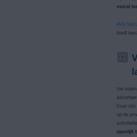
overal te
AVG Secu
biedt keu
V
l
Uw intern
adverteer
Daar zijn 
op de pri
activitei
openlijk