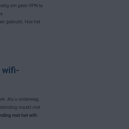
veilig om
geen
VPN te
de
en gebruikt. Hoe het
:
wifi-
rk. Als u onderweg,
verbinding maakt met
nding met het wifi-