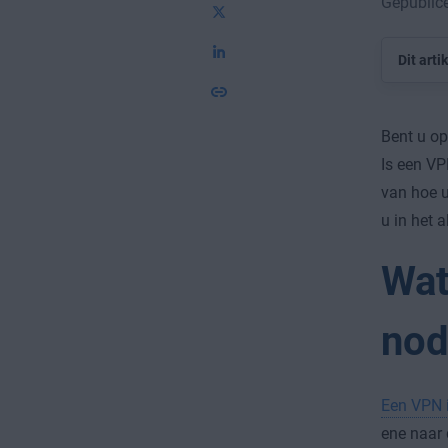
Gepublice
Dit arti
Bent u op
Is een VP
van hoe u
u in het 
Wat
nod
Een VPN i
ene naar 