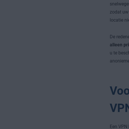
snelwegen
zodat u
locatie ni
De redene
alleen pr
u te bes
anonieme 
Voo
VP
Een VPN b