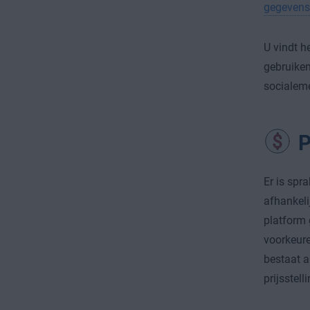
gegevens
U vindt h
gebruiken
socialeme
P
Er is spr
afhankeli
platform 
voorkeure
bestaat a
prijsstell