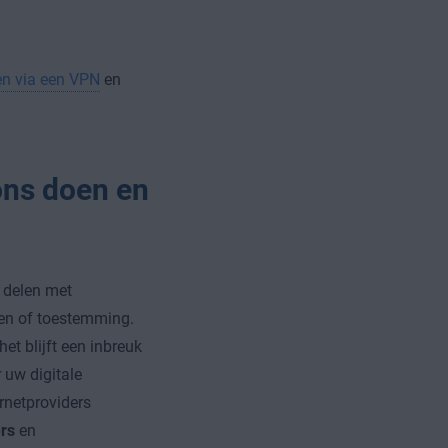
en via een VPN
en
ons doen en
 delen met
ten of toestemming.
het blijft een inbreuk
 uw digitale
ernetproviders
rs
en