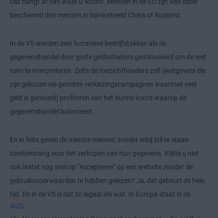
Dat hangt af van waar u woont. Mensen in de EU zijn veel beter
beschermd dan mensen in bijvoorbeeld China of Rusland.
In de VS worden zeer lucratieve bedrijfstakken als de
gegevenshandel door grote geldschieters gestimuleerd om de wet
ruim te interpreteren. Zelfs de toezichthouders zelf (wetgevers die
zijn gekozen via gerichte verkiezingscampagnes waarmee veel
geld is gemoeid) profiteren van het dunne koord waarop de
gegevenshandel balanceert.
En in feite geven de meeste mensen zonder erbij stil te staan
toestemming voor het verkopen van hun gegevens. Klikte u niet
ook laatst nog snel op “Accepteren” op een website zonder de
gebruiksvoorwaarden te hebben gelezen? Ja, dat gebeurt de hele
tijd. En in de VS is dat zo legaal als wat. In Europa staat in de
AVG