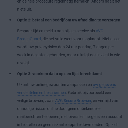
en de hele procedure regelmatig herhalen. Anders haalt het
niets uit.
Optie 2: betaal een bedrijf om uw afmelding te verzorgen
Bespaar tijd en meld u aan bij een service als
AVG
BreachGuard
, die het vuile werk voor u opknapt. Niet alleen
wordt uw privacyrisico dan 24 uur per dag, 7 dagen per
week in de gaten gehouden, maar u krijgt ook inzicht in wie
u volgt.
Optie 3: voorkom dat u op een lijst terechtkomt
U kunt uw onlinegewoonten aanpassen en
uw gegevens
versleutelen en beschermen
. Gebruik bijvoorbeeld een
veilige browser, zoals
AVG Secure Browser
, en vermijd van
onnodige risico’s online door geen onbekende e-
mailberichten te openen, niet overal en nergens een account
in te stellen en geen riskante apps te downloaden. Op zich