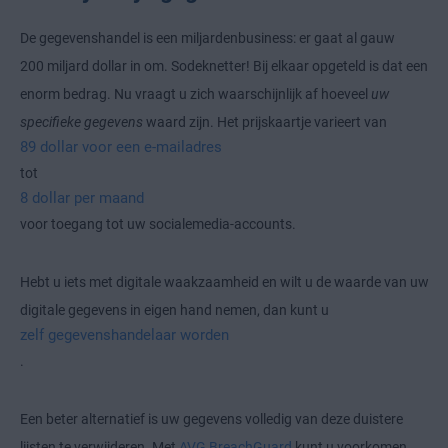
De gegevenshandel is een miljardenbusiness: er gaat al gauw
200 miljard dollar in om. Sodeknetter! Bij elkaar opgeteld is dat een
enorm bedrag. Nu vraagt u zich waarschijnlijk af hoeveel
uw
specifieke gegevens
waard zijn. Het prijskaartje varieert van
89 dollar voor een e-mailadres
tot
8 dollar per maand
voor toegang tot uw socialemedia-accounts.
Hebt u iets met digitale waakzaamheid en wilt u de waarde van uw
digitale gegevens in eigen hand nemen, dan kunt u
zelf gegevenshandelaar worden
.
Een beter alternatief is uw gegevens volledig van deze duistere
lijsten te verwijderen. Met
AVG BreachGuard
kunt u voorkomen