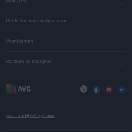
Over AVG
Anthony Freda
Producten voor particulieren
Ivan Belcic
Voor klanten
Deepan Ghimiray
Partners en bedrijven
Nica Latto
X
Facebook
YouTube
LinkedI
Aanmelden bij AVG MyAccount