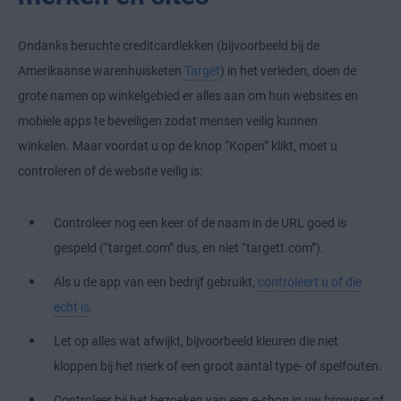
Ondanks beruchte creditcardlekken (bijvoorbeeld bij de
Amerikaanse warenhuisketen
Target
) in het verleden, doen de
grote namen op winkelgebied er alles aan om hun websites en
mobiele apps te beveiligen zodat mensen veilig kunnen
winkelen. Maar voordat u op de knop “Kopen” klikt, moet u
controleren of de website veilig is:
Controleer nog een keer of de naam in de URL goed is
gespeld (“target.com” dus, en niet “targett.com”).
Als u de app van een bedrijf gebruikt,
controleert u of die
echt is
.
Let op alles wat afwijkt, bijvoorbeeld kleuren die niet
kloppen bij het merk of een groot aantal type- of spelfouten.
Controleer bij het bezoeken van een e-shop in uw browser of