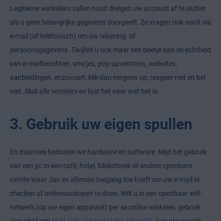
Legitieme winkeliers zullen nooit dreigen uw account af te sluiten
als u geen belangrijke gegevens doorgeeft. Ze vragen ook nooit via
e-mail (of telefonisch) om uw rekening- of
persoonsgegevens. Twijfelt u ook maar een beetje aan de echtheid
van e-mailberichten, sms'jes, pop-upvensters, websites,
aanbiedingen, enzovoort, klik dan nergens op, reageer niet en bel
niet. Sluit alle vensters en laat het voor wat het is.
3. Gebruik uw eigen spullen
En daarmee bedoelen we hardware en software. Mijd het gebruik
van een pc in een café, hotel, bibliotheek of andere openbare
ruimte waar Jan en alleman toegang toe heeft om uw e-mail te
checken of onlineaankopen te doen. Wilt u in een openbaar wifi-
netwerk (op uw eigen apparaat) per se online winkelen, gebruik
dan altijd een
VPN (virtueel particulier netwerk)
. Een persoonlijk