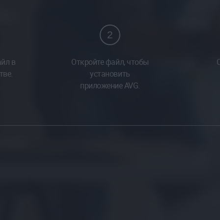
2
йл в
Откройте файл, чтобы
тве.
установить
приложение AVG.