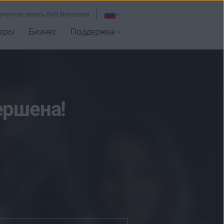
 учетную запись AVG MyAccount
еры
Бизнес
Поддержка
ершена!