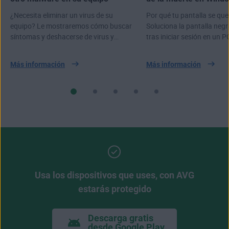
¿Necesita eliminar un virus de su
Por qué tu pantalla se qu
equipo? Le mostraremos cómo buscar
Soluciona la pantalla negr
síntomas y deshacerse de virus y
tras iniciar sesión en un P
malware en su PC, Mac o portátil.
Windows 10 u 11.
Más información
Más información
Usa los dispositivos que uses, con AVG
estarás protegido
Descarga gratis
desde Google Play