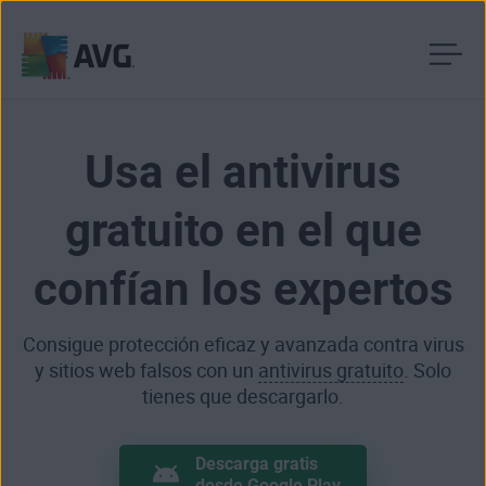
Ir
al
contenido
Usa el antivirus
gratuito en el que
confían los expertos
Consigue protección eficaz y avanzada contra virus
y sitios web falsos con un
antivirus gratuito
. Solo
tienes que descargarlo.
Descarga gratis
desde Google Play