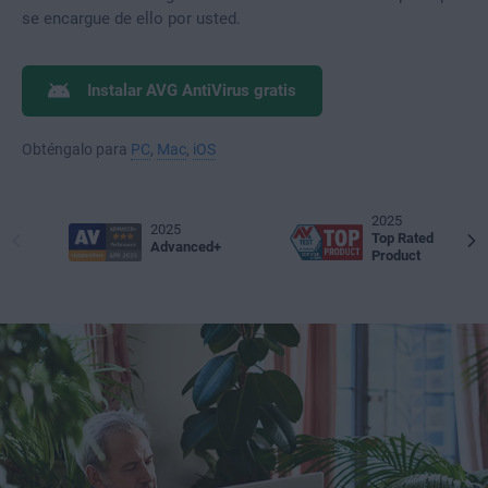
se encargue de ello por usted.
Instalar AVG AntiVirus gratis
Obténgalo para
PC
,
Mac
,
iOS
2025
2025
Top Rated
Advanced+
Product