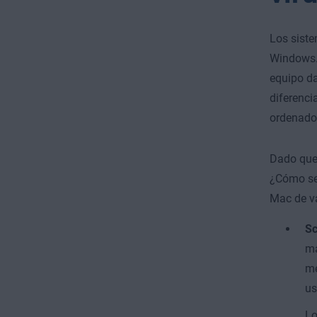
Los siste
Windows.
equipo da
diferenci
ordenador
Dado que 
¿Cómo se 
Mac de va
Sc
má
me
us
Lo