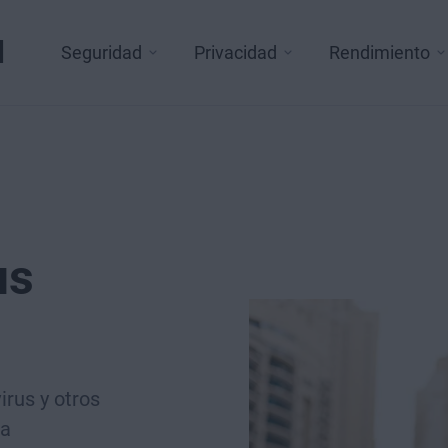
l
Seguridad
Privacidad
Rendimiento
us
irus y otros
la