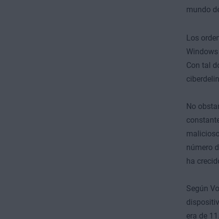
mundo de
Los orden
Windows 
Con tal d
ciberdeli
No obstan
constant
malicios
número d
ha creci
Según Vo
disposit
era de 11