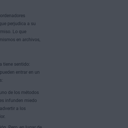
 ordenadores
ue perjudica a su
rmiso. Lo que
í mismos en archivos,
 tiene sentido:
pueden entrar en un
s:
n uno de los métodos
res infunden miedo
 advertir a los
or.
ión. Pero, en lugar de