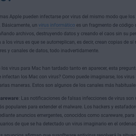
mas Apple pueden infectarse por virus del mismo modo que los
 Básicamente, un
virus informático
es un fragmento de código q
ñando archivos, destruyendo datos y creando el caos sin su pe
a a los virus es que se autorreplican, es decir, crean copias de s
es y canales de datos, todo inadvertidamente.
los virus para Mac han tardado tanto en aparecer, esta pregunta
infectan los Mac con virus? Como puede imaginarse, los virus 
rias maneras. Estos son algunos de los canales más habituale
areware
: Las notificaciones de falsas infecciones de virus so
s populares para extender el malware. Los hackers y estafado
diante anuncios emergentes, conocidos como
scareware
, para
uarios de que se ha detectado un virus imaginario en el ordenad
s anuncios afirman que
su
software antivirus resolverá la situac