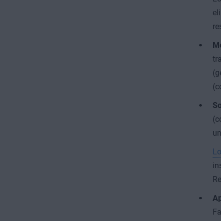
el
re
Me
tr
(g
(c
So
(c
un
Lo
in
Re
Ap
Fa