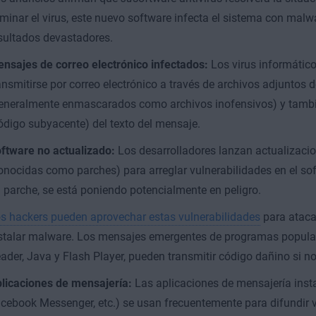
iminar el virus, este nuevo software infecta el sistema con mal
sultados devastadores.
nsajes de correo electrónico infectados:
Los virus informátic
ansmitirse por correo electrónico a través de archivos adjuntos 
eneralmente enmascarados como archivos inofensivos) y tamb
ódigo subyacente) del texto del mensaje.
ftware no actualizado:
Los desarrolladores lanzan actualizaci
onocidas como parches) para arreglar vulnerabilidades en el sof
 parche, se está poniendo potencialmente en peligro.
s hackers pueden aprovechar estas vulnerabilidades
para ataca
stalar malware. Los mensajes emergentes de programas popul
ader, Java y Flash Player, pueden transmitir código dañino si n
licaciones de mensajería:
Las aplicaciones de mensajería inst
cebook Messenger, etc.) se usan frecuentemente para difundir vi