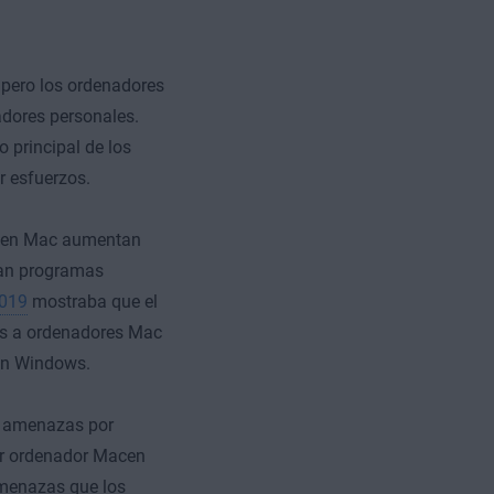
pero los ordenadores
dores personales.
 principal de los
r esfuerzos.
us en Mac aumentan
an programas
2019
mostraba que el
os a ordenadores Mac
en Windows.
8 amenazas por
or ordenador Macen
amenazas que los