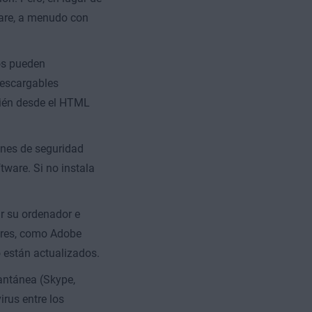
ware, a menudo con
os pueden
descargables
ién desde el HTML
ones de seguridad
tware. Si no instala
r su ordenador e
ares, como Adobe
o están actualizados.
antánea (Skype,
rus entre los