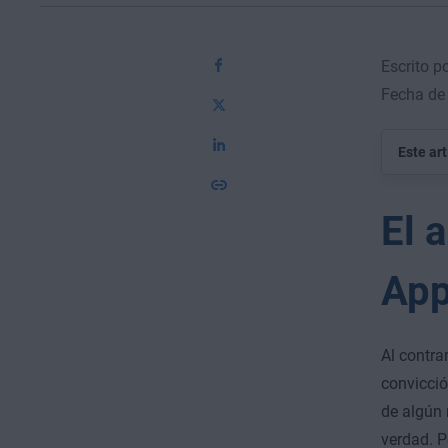
Escrito p
Fecha de 
Este ar
El 
App
Al contrar
convicció
de algún 
verdad. P