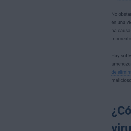
No obstan
en una ví
ha causad
momento 
Hay softw
amenaza,
de elimin
malicioso
¿Có
vir