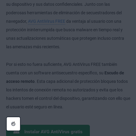
su dispositivo y sus datos confidenciales. Junto con las
poderosas herramientas de eliminación de secuestradores del
navegador,
AVG AntiVirus FREE
da ventaja al usuario con una
protección ininterrumpida que busca malware en tiempo real y
unas actualizaciones automáticas que protegen incluso contra
las amenazas más recientes.
Por si esto no fuera suficiente, AVG AntiVirus FREE también
cuenta con un software antisecuestro específico, su
Escudo de
acceso remoto
. Esta capa adicional de protección bloquea todos
los intentos de conexión remota no autorizados y evita que los
hackers tomen el control del dispositivo, garantizando con ello que
el usuario esté seguro en línea.
Instalar AVG AntiVirus gratis