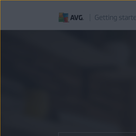
Ir
al
contenido