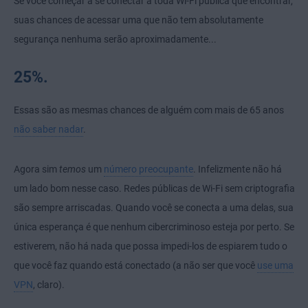
Se você começar a se conectar a toda Wi-Fi pública que encontrar,
suas chances de acessar uma que não tem absolutamente
segurança nenhuma serão aproximadamente...
25%.
Essas são as mesmas chances de alguém com mais de 65 anos
não saber nadar
.
Agora sim
temos
um
número preocupante
. Infelizmente não há
um lado bom nesse caso. Redes públicas de Wi-Fi sem criptografia
são sempre arriscadas. Quando você se conecta a uma delas, sua
única esperança é que nenhum cibercriminoso esteja por perto. Se
estiverem, não há nada que possa impedi-los de espiarem tudo o
que você faz quando está conectado (a não ser que você
use uma
VPN
, claro).