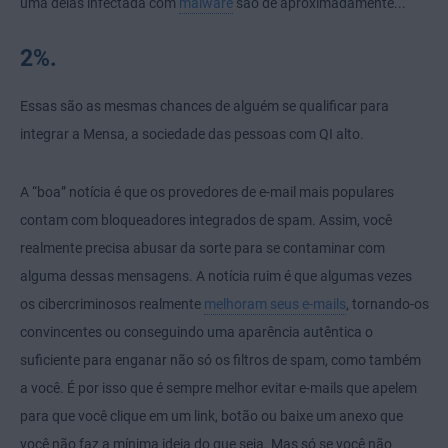
uma delas infectada com
malware
são de aproximadamente...
2%.
Essas são as mesmas chances de alguém se qualificar para
integrar a Mensa, a sociedade das pessoas com QI alto.
A “boa” notícia é que os provedores de e-mail mais populares
contam com bloqueadores integrados de spam. Assim, você
realmente precisa abusar da sorte para se contaminar com
alguma dessas mensagens. A notícia ruim é que algumas vezes
os cibercriminosos realmente
melhoram seus e-mails
, tornando-os
convincentes ou conseguindo uma aparência autêntica o
suficiente para enganar não só os filtros de spam, como também
a você. É por isso que é sempre melhor evitar e-mails que apelem
para que você clique em um link, botão ou baixe um anexo que
você não faz a mínima ideia do que seja. Mas só se você não