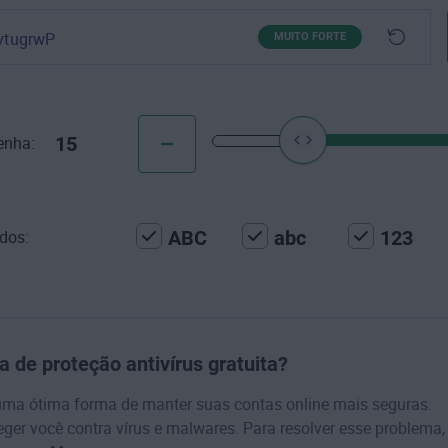
vtugrwP
MUITO FORTE
15
enha:
ABC
abc
123
dos:
 de proteção antivírus gratuita?
 uma ótima forma de manter suas contas online mais seguras.
er você contra vírus e malwares. Para resolver esse problema,