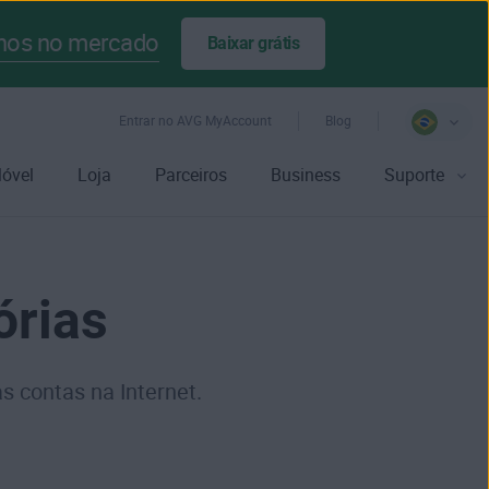
anos no mercado
Baixar grátis
Entrar no AVG MyAccount
Blog
óvel
Loja
Parceiros
Business
Suporte
órias
s contas na Internet.