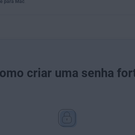
ee para Mac
.
omo criar uma senha for