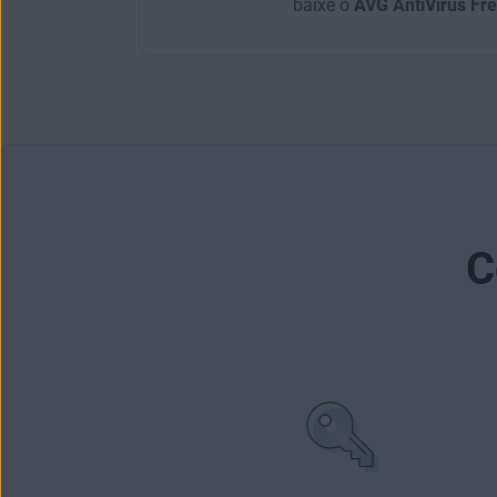
baixe o
AVG AntiVirus Fr
C