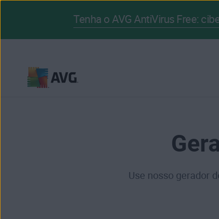
Tenha o AVG AntiVirus Free: ci
Pular
para
o
conteúdo
Gera
Use nosso gerador de