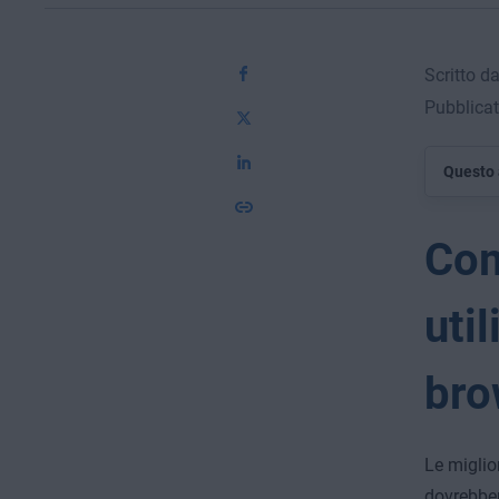
Scritto d
Pubblicat
Questo 
Com
uti
bro
Le miglio
dovrebber