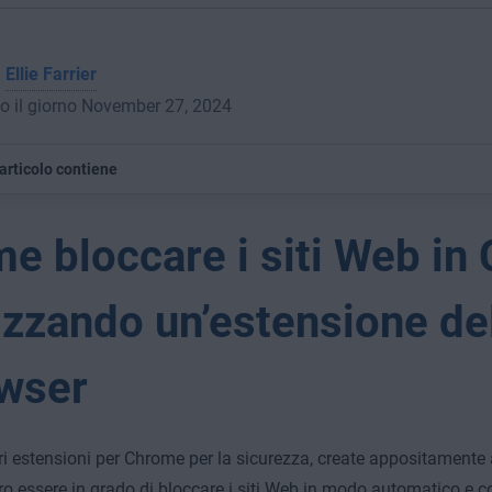
a
Ellie Farrier
o il giorno November 27, 2024
articolo contiene
e bloccare i siti Web in
lizzando un’estensione de
wser
ri estensioni per Chrome per la sicurezza, create appositamente
o essere in grado di bloccare i siti Web in modo automatico e co