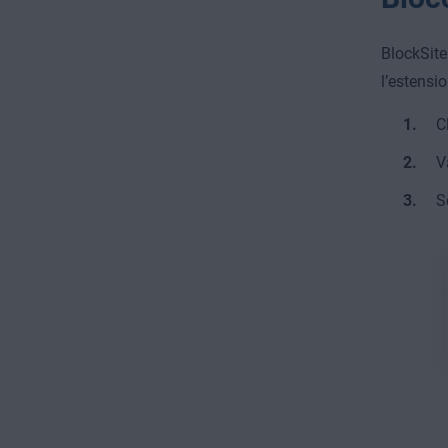
BlockSite
l’estensi
C
V
S