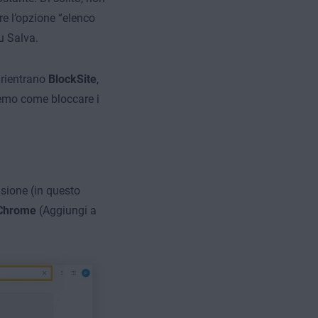
re l’opzione “elenco
su Salva.
 rientrano
BlockSite
,
remo come bloccare i
nsione (in questo
 Chrome
(Aggiungi a