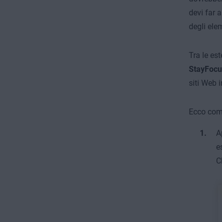
devi far 
degli elem
Tra le es
StayFocu
siti Web 
Ecco come
A
e
C