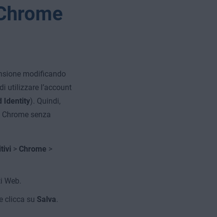
 Chrome
tensione modificando
i utilizzare l’account
 Identity
). Quindi,
le Chrome senza
tivi
>
Chrome
>
ti Web.
e clicca su
Salva
.