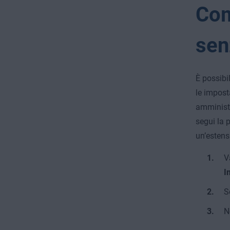
Com
sen
È possibi
le impost
amministr
segui la 
un’estens
V
I
S
N