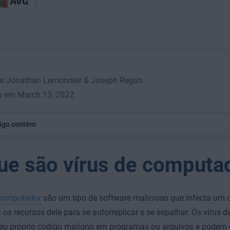
por Jonathan Lemonnier & Joseph Regan
o em March 13, 2022
tigo contém
ue são vírus de computa
 computador
são um tipo de software malicioso que infecta um
 os recursos dele para se autorreplicar e se espalhar. Os vírus
seu próprio código maligno em programas ou arquivos e podem