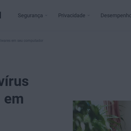
l
Segurança
Privacidade
Desempenh
malwares em seu computador
vírus
s em