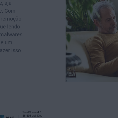
, aja
he. Com
e remoção
nue lendo
 malwares
le um
azer isso