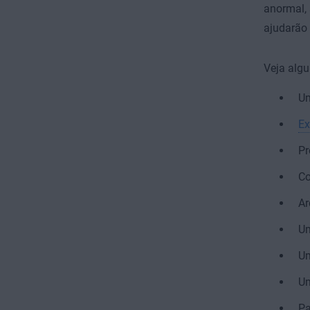
anormal, 
ajudarão
Veja algu
Um
Ex
Pr
Co
Ar
Um
U
U
Pa