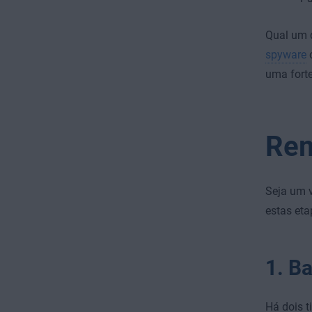
Qual um d
spyware
uma forte
Rem
Seja um v
estas eta
1. Ba
Há dois t