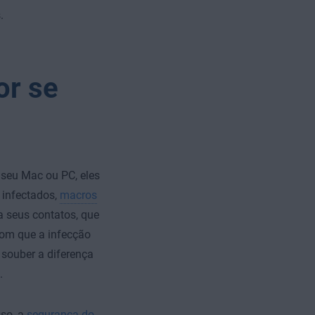
.
or se
 seu Mac ou PC, eles
 infectados,
macros
a seus contatos, que
com que a infecção
 souber a diferença
.
sso, a
segurança do