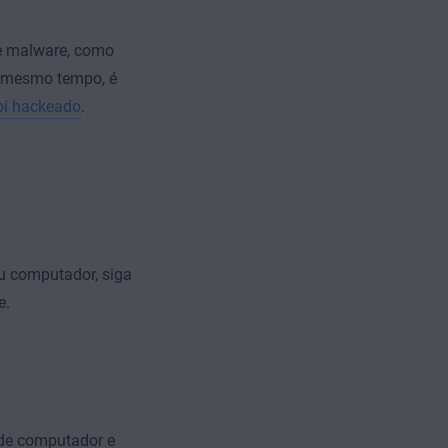
de malware, como
ao mesmo tempo, é
oi hackeado
.
u computador, siga
e.
s de computador e