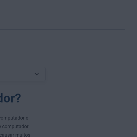
dor?
 computador e
 de computador
 causar muitos