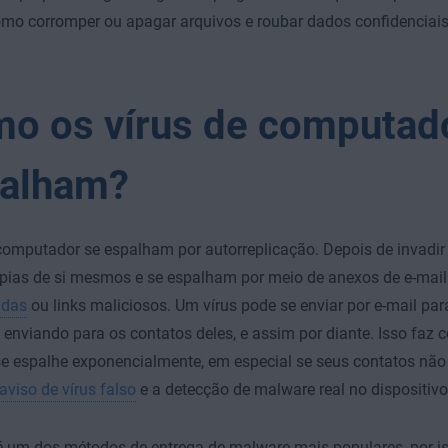
mo corromper ou apagar arquivos e roubar dados confidenciais
o os vírus de computad
alham?
computador se espalham por autorreplicação. Depois de invadir
pias de si mesmos e se espalham por meio de anexos de e-mail
adas
ou links maliciosos. Um vírus pode se enviar por e-mail par
enviando para os contatos deles, e assim por diante. Isso faz 
se espalhe exponencialmente, em especial se seus contatos não
aviso de vírus falso
e a detecção de malware real no dispositivo
é um dos métodos de entrega de malware mais populares, por i