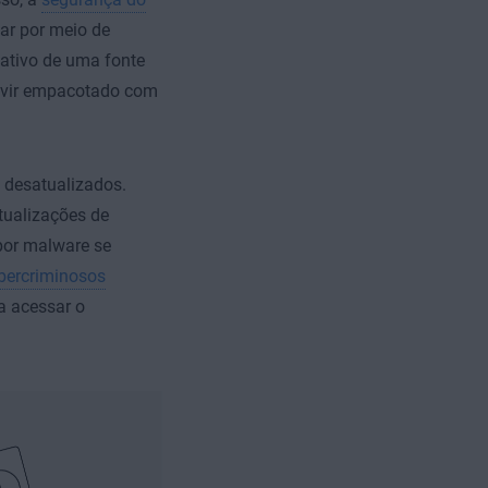
ar por meio de
cativo de uma fonte
e vir empacotado com
 desatualizados.
tualizações de
 por malware se
bercriminosos
a acessar o