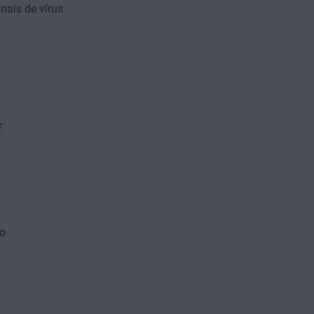
nais de vírus
r
o