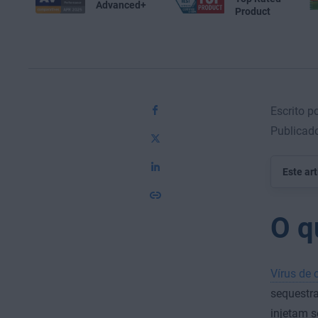
Advanced+
Product
Escrito 
Publicad
Este ar
O q
Vírus de
sequestra
injetam 