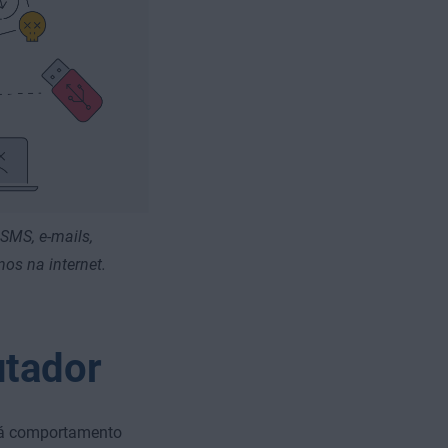
SMS, e-mails,
os na internet.
utador
 há comportamento