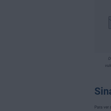
O
vul
Sin
Para ver