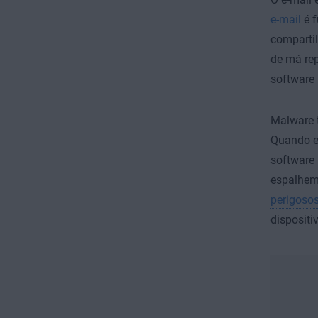
e-mail
é f
compartil
de má rep
software
Malware 
Quando es
software 
espalhem.
perigoso
dispositi