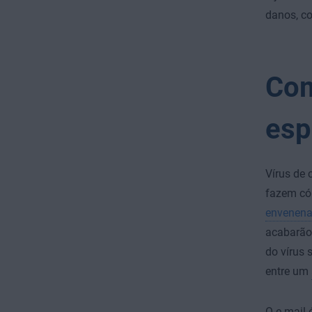
danos, co
Com
esp
Vírus de 
fazem có
envenen
acabarão 
do vírus 
entre um
O e-mail 