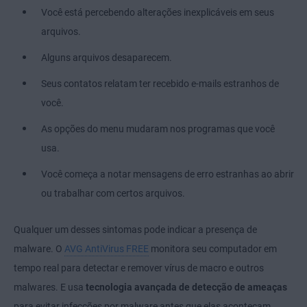
Você está percebendo alterações inexplicáveis em seus
arquivos.
Alguns arquivos desaparecem.
Seus contatos relatam ter recebido e-mails estranhos de
você.
As opções do menu mudaram nos programas que você
usa.
Você começa a notar mensagens de erro estranhas ao abrir
ou trabalhar com certos arquivos.
Qualquer um desses sintomas pode indicar a presença de
malware. O
AVG AntiVirus FREE
monitora seu computador em
tempo real para detectar e remover vírus de macro e outros
malwares. E usa
tecnologia avançada de detecção de ameaças
para evitar infecções por malware antes que elas aconteçam.