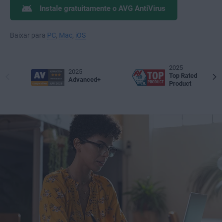
Instale gratuitamente o AVG AntiVirus
Baixar para
PC
,
Mac
,
iOS
2025
2025
Top Rated
Advanced+
Product