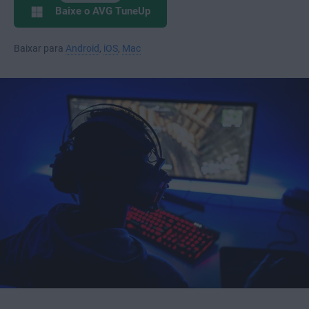
Baixe o AVG TuneUp
Baixar para
Android
,
iOS
,
Mac