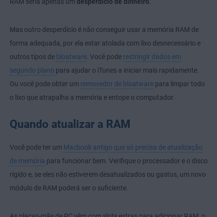
RAM seria apenas um
desperdício de dinheiro
.
Mas outro desperdício é não conseguir usar a memória RAM de
forma adequada, por ela estar atolada com lixo desnecessário e
outros tipos de
bloatware
. Você pode
restringir dados em
segundo plano
para ajudar o iTunes a iniciar mais rapidamente.
Ou você pode obter um
removedor de bloatware
para limpar todo
o lixo que atrapalha a memória e entope o computador.
Quando atualizar a RAM
Você pode ter um
Macbook antigo que só precisa de atualização
de memória
para funcionar bem. Verifique o processador e o disco
rígido e, se eles não estiverem desatualizados ou gastos, um novo
módulo de RAM poderá ser o suficiente.
As placas-mãe de PC vêm com slots extras para adicionar RAM, o