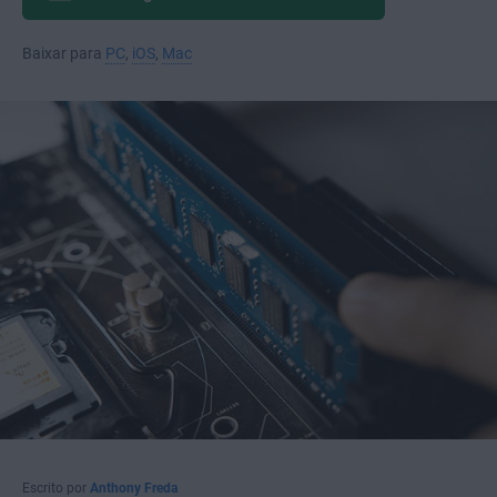
Baixar para
PC
,
iOS
,
Mac
Escrito por
Anthony Freda