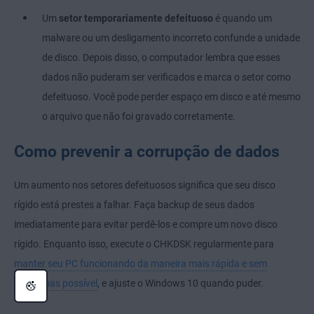
Um
setor temporariamente defeituoso
é quando um
malware ou um desligamento incorreto confunde a unidade
de disco. Depois disso, o computador lembra que esses
dados não puderam ser verificados e marca o setor como
defeituoso. Você pode perder espaço em disco e até mesmo
o arquivo que não foi gravado corretamente.
Como prevenir a corrupção de dados
Um aumento nos setores defeituosos significa que seu disco
rígido está prestes a falhar. Faça backup de seus dados
imediatamente para evitar perdê-los e compre um novo disco
rígido. Enquanto isso, execute o CHKDSK regularmente para
manter seu PC funcionando da maneira mais rápida e sem
problemas possível
, e ajuste o Windows 10 quando puder.