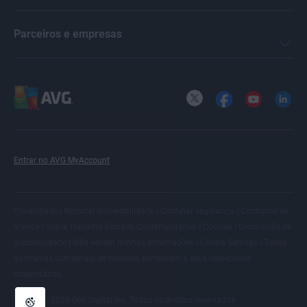
Antoinette Cocorinos
Parceiros e empresas
Sandro Villinger
X
Facebook
YouTube
LinkedI
Oliver Buxton
Entrar no AVG MyAccount
Carly Burdova
|
|
|
Privacidade
Reportar vulnerabilidade
Contatar segurança
Contratos de
|
|
|
licença
Sobre Trabalho Escravo Contemporâneo
Cookies
Declaração de
Danielle Bodnar
|
|
|
acessibilidade
Não vender minhas informações
Cookie Settings
Todas
as
marcas comerciais de terceiros
pertencem a seus respectivos
proprietários.
Domenic Molinaro
© 2026 Gen Digital Inc. Todos os direitos reservados.