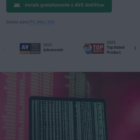
Instale gratuitamente o AVG AntiVirus
Baixar para
PC
,
Mac
,
iOS
2025
2025
Top Rated
Advanced+
Product