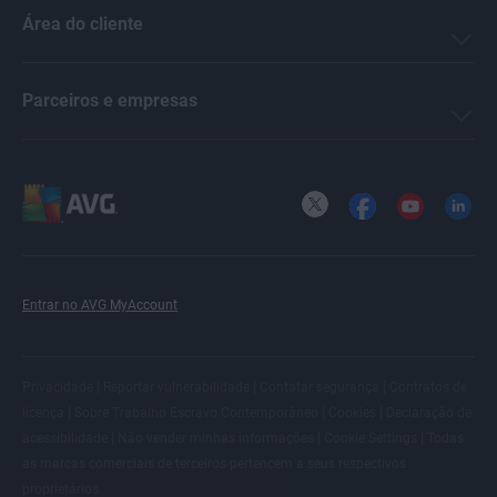
Área do cliente
Parceiros e empresas
X
Facebook
YouTube
LinkedI
Entrar no AVG MyAccount
|
|
|
Privacidade
Reportar vulnerabilidade
Contatar segurança
Contratos de
|
|
|
licença
Sobre Trabalho Escravo Contemporâneo
Cookies
Declaração de
|
|
|
acessibilidade
Não vender minhas informações
Cookie Settings
Todas
as
marcas comerciais de terceiros
pertencem a seus respectivos
proprietários.