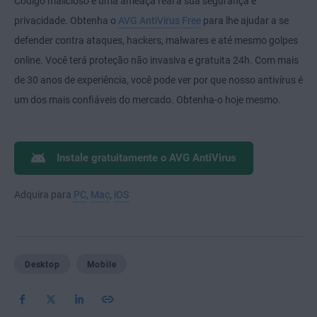
Código malicioso é uma ameaça real à sua segurança e
privacidade. Obtenha o
AVG AntiVirus Free
para lhe ajudar a se
defender contra ataques, hackers, malwares e até mesmo golpes
online. Você terá proteção não invasiva e gratuita 24h. Com mais
de 30 anos de experiência, você pode ver por que nosso antivírus é
um dos mais confiáveis do mercado. Obtenha-o hoje mesmo.
Instale gratuitamente o AVG AntiVirus
Adquira para
PC
,
Mac
,
iOS
Desktop
Mobile