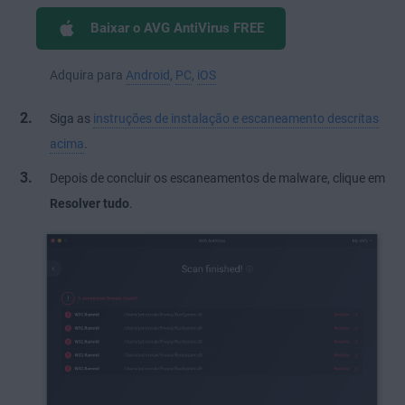
Baixar o AVG AntiVirus FREE
Adquira para
Android
,
PC
,
iOS
Siga as
instruções de instalação e escaneamento descritas
acima
.
Depois de concluir os escaneamentos de malware, clique em
Resolver tudo
.