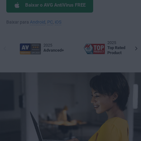
Baixar o AVG AntiVirus FREE
Baixar para
Android
,
PC
,
iOS
2025
2025
Top Rated
Advanced+
Product