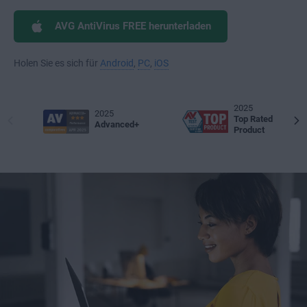
AVG AntiVirus FREE herunterladen
Holen Sie es sich für
Android
,
PC
,
iOS
2025
2025
Top Rated
Advanced+
Product