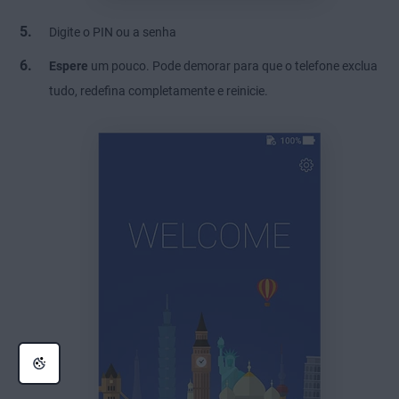
Digite o PIN ou a senha
Espere
um pouco. Pode demorar para que o telefone exclua
tudo, redefina completamente e reinicie.