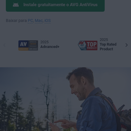
Instale gratuitamente o AVG AntiVirus
Baixar para
PC
,
Mac
,
iOS
2025
2025
Top Rated
Advanced+
Product