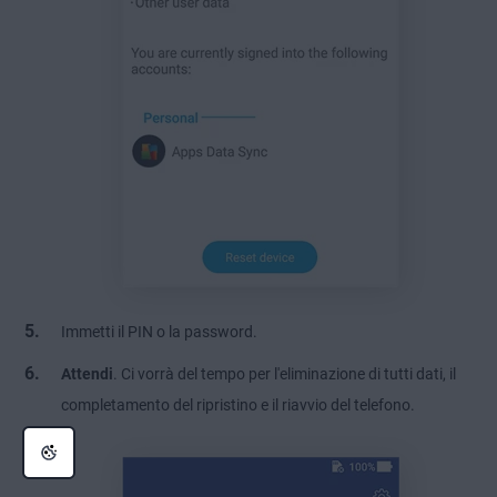
Immetti il PIN o la password.
Attendi
. Ci vorrà del tempo per l'eliminazione di tutti dati, il
completamento del ripristino e il riavvio del telefono.