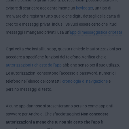
cosa ne pensano gli altri utenti. Le recensioni possono aiutarti a
evitare di scaricare accidentalmente un
keylogger
, un tipo di
malware che registra tutto quello che digiti, dettagli della carta di
credito e messaggi privati inclusi. Se vuoi essere certo che i tuoi
messaggi rimangano privati, usa un'
app di messaggistica criptata
.
Ogni volta che installi un'app, questa richiede le autorizzazioni per
accedere a specifiche funzioni del telefono.Verifica che le
autorizzazioni richieste dall'app
abbiano senso per il suo utilizzo.
Le autorizzazioni consentono l'accesso a password, numeri di
telefono nell'elenco dei contatti,
cronologia di navigazione
e
persino messaggi di testo.
Alcune app dannose si presenteranno persino come app anti-
spyware per Android. Che sfacciataggine!
Non concedere
autorizzazioni a meno che tu non sia certo che l'app è