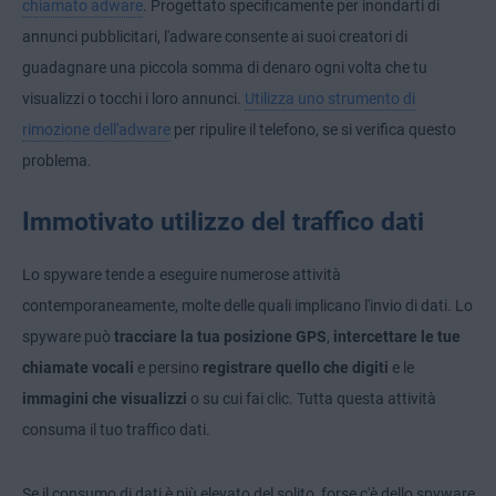
chiamato adware
. Progettato specificamente per inondarti di
annunci pubblicitari, l'adware consente ai suoi creatori di
guadagnare una piccola somma di denaro ogni volta che tu
visualizzi o tocchi i loro annunci.
Utilizza uno strumento di
rimozione dell'adware
per ripulire il telefono, se si verifica questo
problema.
Immotivato utilizzo del traffico dati
Lo spyware tende a eseguire numerose attività
contemporaneamente, molte delle quali implicano l'invio di dati. Lo
spyware può
tracciare la tua posizione GPS
,
intercettare le tue
chiamate vocali
e persino
registrare quello che digiti
e le
immagini che visualizzi
o su cui fai clic. Tutta questa attività
consuma il tuo traffico dati.
Se il consumo di dati è più elevato del solito, forse c'è dello spyware