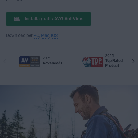
Installa gratis AVG AntiVirus
Download per
PC
,
Mac
,
iOS
2025
2025
Top Rated
Advanced+
Product