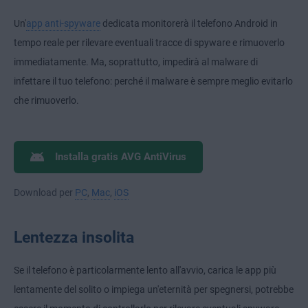
Un'
app anti-spyware
dedicata monitorerà il telefono Android in
tempo reale per rilevare eventuali tracce di spyware e rimuoverlo
immediatamente. Ma, soprattutto, impedirà al malware di
infettare il tuo telefono: perché il malware è sempre meglio evitarlo
che rimuoverlo.
Installa gratis AVG AntiVirus
Download per
PC
,
Mac
,
iOS
Lentezza insolita
Se il telefono è particolarmente lento all'avvio, carica le app più
lentamente del solito o impiega un'eternità per spegnersi, potrebbe