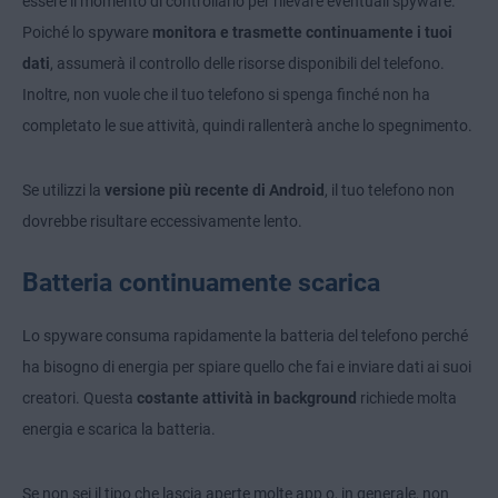
essere il momento di controllarlo per rilevare eventuali spyware.
spyware
Poiché lo
monitora e trasmette continuamente i tuoi
dati
, assumerà il controllo delle risorse disponibili del telefono.
Inoltre, non vuole che il tuo telefono si spenga finché non ha
completato le sue attività, quindi rallenterà anche lo spegnimento.
Se utilizzi la
versione più recente di Android
, il tuo telefono non
dovrebbe risultare eccessivamente lento.
Batteria continuamente scarica
Lo spyware consuma rapidamente la batteria del telefono perché
ha bisogno di energia per spiare quello che fai e inviare dati ai suoi
creatori. Questa
costante attività in background
richiede molta
energia e scarica la batteria.
Se non sei il tipo che lascia aperte molte app o, in generale, non