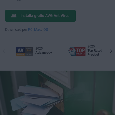
Installa gratis AVG AntiVirus
Download per
PC
,
Mac
,
iOS
2025
2025
Top Rated
Advanced+
Product