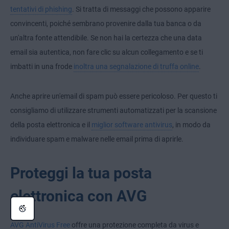
tentativi di phishing
. Si tratta di messaggi che possono apparire
convincenti, poiché sembrano provenire dalla tua banca o da
un'altra fonte attendibile. Se non hai la certezza che una data
email sia autentica, non fare clic su alcun collegamento e se ti
imbatti in una frode
inoltra una segnalazione di truffa online
.
Anche aprire un'email di spam può essere pericoloso. Per questo ti
consigliamo di utilizzare strumenti automatizzati per la scansione
della posta elettronica e il
miglior software antivirus
, in modo da
individuare spam e malware nelle email prima di aprirle.
Proteggi la tua posta
elettronica con AVG
AVG AntiVirus Free
offre una protezione completa da virus e