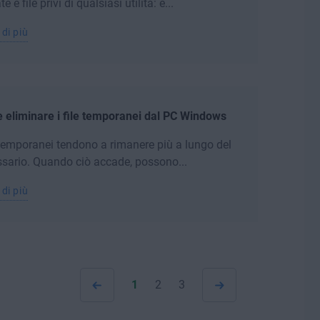
e e file privi di qualsiasi utilità: è...
 di più
eliminare i file temporanei dal PC Windows
e temporanei tendono a rimanere più a lungo del
sario. Quando ciò accade, possono...
 di più
1
2
3