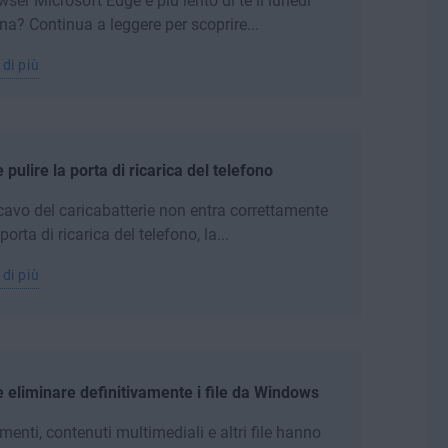
owser Microsoft Edge è più lento di te il lunedì
na? Continua a leggere per scoprire...
 di più
pulire la porta di ricarica del telefono
 cavo del caricabatterie non entra correttamente
porta di ricarica del telefono, la...
 di più
eliminare definitivamente i file da Windows
enti, contenuti multimediali e altri file hanno