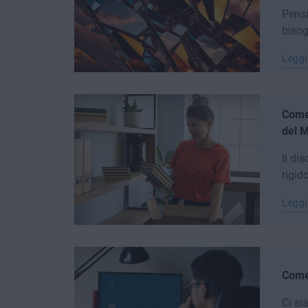
Pensi
bisog
Leggi
Come 
del 
Il di
rigid
Leggi
Come
Ci si