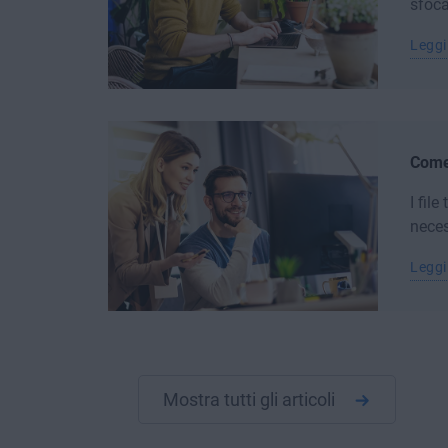
sfocat
Leggi
Come 
I fil
neces
Leggi
Mostra tutti gli articoli