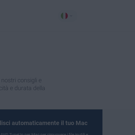
 nostri consigli e
cità e durata della
lisci automaticamente il tuo Mac
i
AVG TuneUp
per Mac per rimuovere i file inutili e