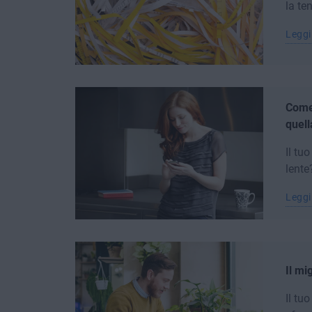
la te
Leggi
Come 
quell
Il tu
lente
Leggi
Il mi
Il tu