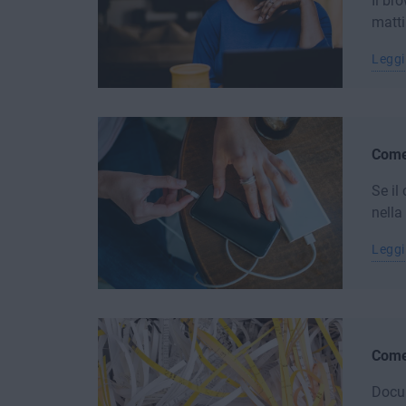
Il br
matti
Leggi
Come 
Se il
nella 
Leggi
Come 
Docum