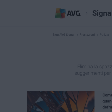
Signa
Blog AVG Signal
Prestazioni
Pulizia
Elimina la spazza
suggerimenti per l
Come 
quand
defr