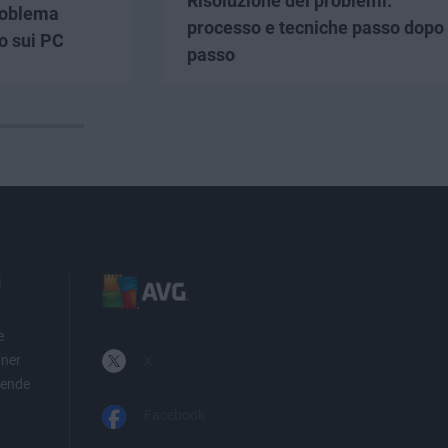
Risoluzione dei problemi:
roblema
processo e tecniche passo dopo
o sui PC
passo
i
e
tner
X
iende
Facebook