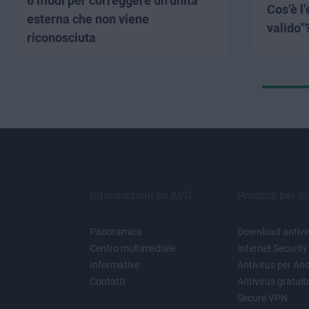
6 modi per correggere un’unità
Cos’è l
esterna che non viene
valido”
riconosciuta
Informazioni su AVG
Prodotti per pr
Panoramica
Download antivir
Centro multimediale
Internet Security
Informative
Antivirus per An
Contatti
Antivirus gratui
Secure VPN