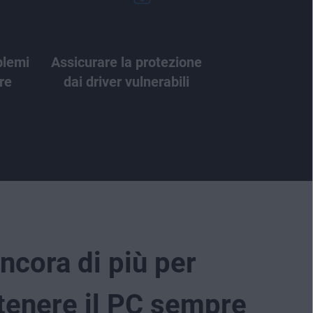
blemi
Assicurare la protezione
re
dai driver vulnerabili
ancora di più per
enere il PC sempre