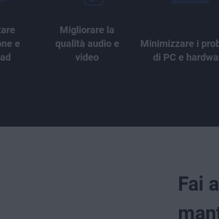
zare
Migliorare la
one e
qualità audio e
Minimizzare i pro
oad
video
di PC e hardwa
Fai 
mant