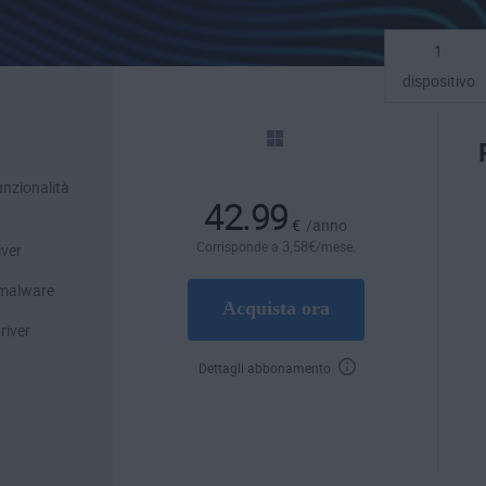
1
dispositivo
unzionalità
42.99
€
/anno
3
,58
€
Corrisponde a
/mese.
iver
e malware
Acquista ora
river
Dettagli abbonamento