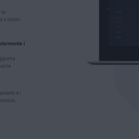
 la
 e risolvi
olarmente i
aggiorna
inacce
amenti e i
curezza.