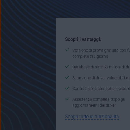
Scopri i vantaggi:
Versione di prova gratuita con f
complete (15 giorni)
Database di oltre 50 milioni di dr
Scansione di driver vulnerabili 
Controlli della compatibilità dei d
Assistenza completa dopo gli
aggiornamenti dei driver
Scopri tutte le funzionalità