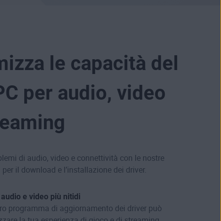
mizza le capacità del
PC per audio, video
reaming
blemi di audio, video e connettività con le nostre
 per il download e l’installazione dei driver.
 audio e video più nitidi
tro programma di aggiornamento dei driver può
zzare la tua esperienza di gioco
e di streaming