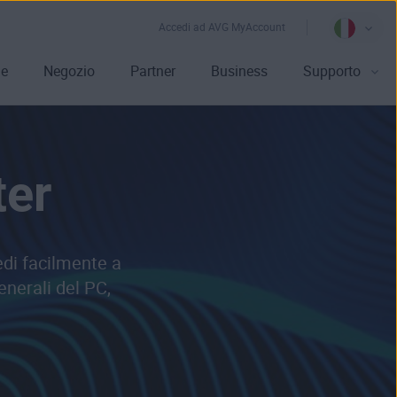
Accedi ad AVG MyAccount
le
Negozio
Partner
Business
Supporto
ter
edi facilmente a
enerali del PC,