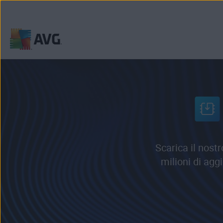
Passa
al
contenuto
Scarica il nost
milioni di agg