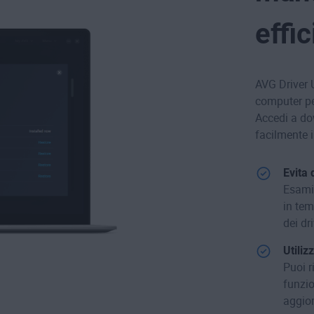
effi
AVG Driver 
computer per
Accedi a do
facilmente i
Evita
Esamin
in tem
dei dri
Utiliz
Puoi r
funzio
aggio