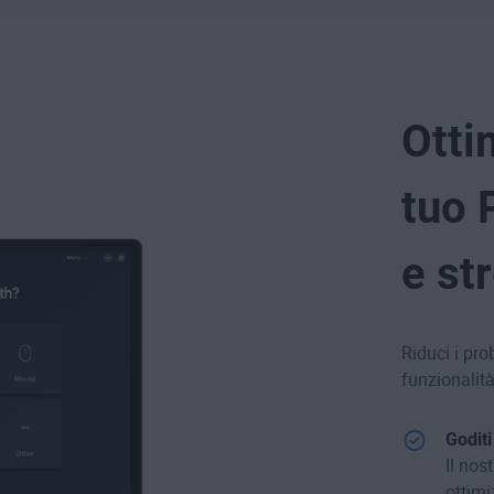
Otti
tuo 
e st
Riduci i pro
funzionalità
Goditi
Il nos
ottimi