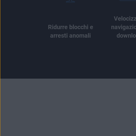
Velociz
Ridurre blocchi e
navigazi
arresti anomali
downl