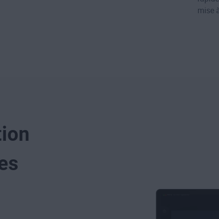
mise à
tion
les