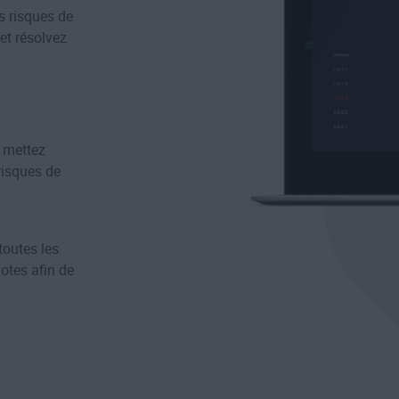
s risques de
 et résolvez
t mettez
risques de
toutes les
lotes afin de