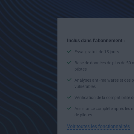
Inclus dans l’abonnement :
Essai gratuit de 15 jours
Base de données de plus de 50 m
pilotes
Analyses anti-malwares et des p
vulnérables
Vérification de la compatibilité d
Assistance complète après les m
de pilotes
Voir toutes les fonctionnalités