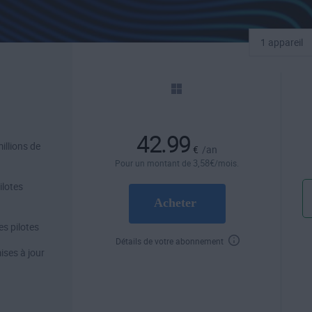
1 appareil
42.99
illions de
€
/an
3
,58
€
Pour un montant de
/mois.
ilotes
Acheter
es pilotes
Détails de votre abonnement
ises à jour