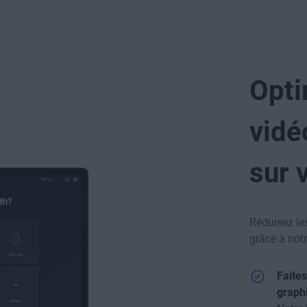
Opti
vidé
sur 
Réduisez le
grâce à notr
Faites
graph