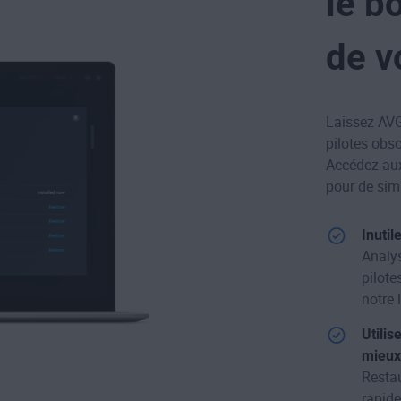
le b
de v
Laissez AVG
pilotes obs
Accédez aux
pour de sim
Inutil
Analys
pilote
notre 
Utilis
mieux
Restau
rapide