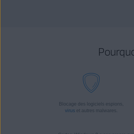
Pourquoi
Blocage des
logiciels espions
,
virus
et autres
malwares
.