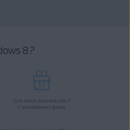
ndows 8 ?
.
Et le mieux dans tout cela ?
C’est totalement gratuit.