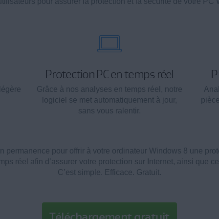
utilisateurs pour assurer la protection et la sécurité de votre P
Protection PC en temps réel
P
légère
Grâce à nos analyses en temps réel, notre
Anal
logiciel se met automatiquement à jour,
pièce
sans vous ralentir.
n permanence pour offrir à votre ordinateur Windows 8 une prote
emps réel afin d’assurer votre protection sur Internet, ainsi que ce
C’est simple. Efficace. Gratuit.
Téléchargement gratuit