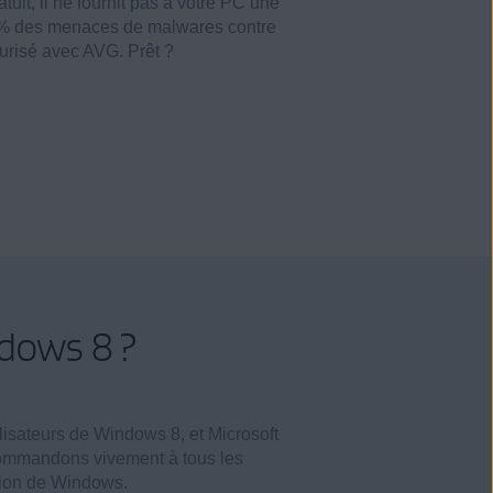
it, il ne fournit pas à votre PC une
00 % des menaces de malwares contre
curisé avec AVG. Prêt ?
ndows 8 ?
ilisateurs de Windows 8, et Microsoft
ecommandons vivement à tous les
rsion de Windows.