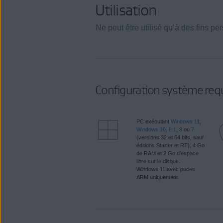
Utilisation
Ne peut être utilisé qu’à des fins pe
Configuration système req
PC exécutant
Windows 11
,
Windows 10
,
8.1
,
8
ou
7
(versions 32 et 64 bits, sauf
éditions Starter et RT), 4 Go
de RAM et 2 Go d’espace
libre sur le disque.
Windows 11 avec puces
ARM uniquement.