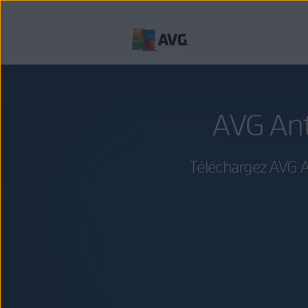
Passer
directement
au
contenu
AVG Ant
Téléchargez AVG A