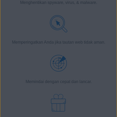
Menghentikan
spyware
,
virus
, &
malware
.
Memperingatkan Anda jika tautan web tidak aman.
Memindai dengan cepat dan lancar.