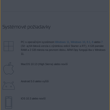
Systémové požiadavky
PC s operačným systémom
Windows 11
,
Windows 10
,
8.1
,
8
alebo
7
(32- aj 64-bitová verzia s výnimkou edícií Starter a RT), 4 GB pamäte
RAM a 2 GB miesta na pevnom disku. ARM čipy fungujú iba s Windows
11.
MacOS 10.13 (High Sierra) alebo novší
Android 5.0 alebo vyšší
iOS 10.3 alebo novší