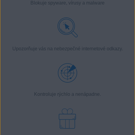
Blokuje
spyware
,
vírusy
a
malware
Upozorňuje vás na nebezpečné internetové odkazy.
Kontroluje rýchlo a nenápadne.