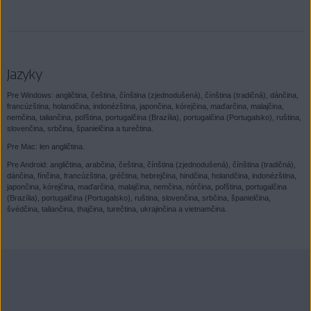
Jazyky
Pre Windows: angličtina, čeština, čínština (zjednodušená), čínština (tradičná), dánčina,
francúzština, holandčina, indonézština, japončina, kórejčina, maďarčina, malajčina,
nemčina, taliančina, poľština, portugalčina (Brazília), portugalčina (Portugalsko), ruština,
slovenčina, srbčina, španielčina a turečtina.
Pre Mac: len angličtina.
Pre Android: angličtina, arabčina, čeština, čínština (zjednodušená), čínština (tradičná),
dánčina, fínčina, francúzština, gréčtina, hebrejčina, hindčina, holandčina, indonézština,
japončina, kórejčina, maďarčina, malajčina, nemčina, nórčina, poľština, portugalčina
(Brazília), portugalčina (Portugalsko), ruština, slovenčina, srbčina, španielčina,
švédčina, taliančina, thajčina, turečtina, ukrajinčina a vietnamčina.