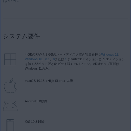
は不可。
システム要件
4 GBのRAMと2 GBのハードディスク空き容量を持つ
Windows 11
、
Windows 10
、
8.1
、
8
または
7
（StarterエディションとRTエディション
を除く32ビット版と64ビット版）のパソコン。ARMチップ搭載は
Windows 11のみ。
macOS 10.13（High Sierra）以降
Android 5.0以降
iOS 10.3 以降