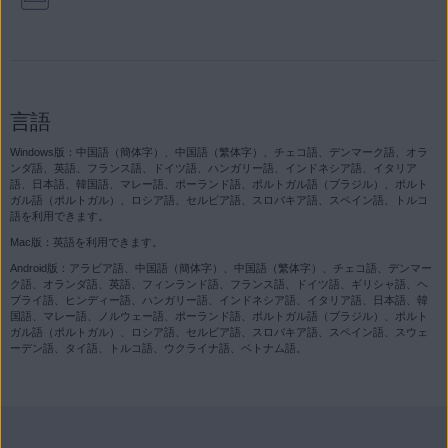
言語
Windows版：中国語（簡体字）、中国語（繁体字）、チェコ語、デンマーク語、オラ
ンダ語、英語、フランス語、ドイツ語、ハンガリー語、インドネシア語、イタリア
語、日本語、韓国語、マレー語、ポーランド語、ポルトガル語（ブラジル）、ポルト
ガル語（ポルトガル）、ロシア語、セルビア語、スロバキア語、スペイン語、トルコ
語を利用できます。
Mac版：英語を利用できます。
Android版：アラビア語、中国語（簡体字）、中国語（繁体字）、チェコ語、デンマー
ク語、オランダ語、英語、フィンランド語、フランス語、ドイツ語、ギリシャ語、ヘ
ブライ語、ヒンディー語、ハンガリー語、インドネシア語、イタリア語、日本語、韓
国語、マレー語、ノルウェー語、ポーランド語、ポルトガル語（ブラジル）、ポルト
ガル語（ポルトガル）、ロシア語、セルビア語、スロバキア語、スペイン語、スウェ
ーデン語、タイ語、トルコ語、ウクライナ語、ベトナム語。