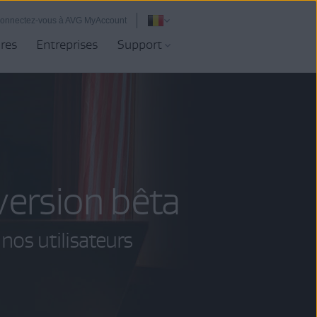
onnectez-vous à AVG MyAccount
ires
Entreprises
Support
version bêta
 nos utilisateurs