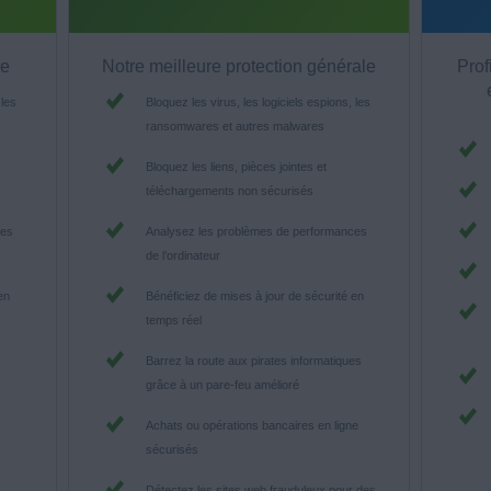
ée
Notre meilleure protection générale
Prof
 les
Bloquez les virus, les logiciels espions, les
ransomwares et autres malwares
Bloquez les liens, pièces jointes et
téléchargements non sécurisés
ces
Analysez les problèmes de performances
de l’ordinateur
en
Bénéficiez de mises à jour de sécurité en
temps réel
Barrez la route aux pirates informatiques
grâce à un pare-feu amélioré
Achats ou opérations bancaires en ligne
sécurisés
Détectez les sites web frauduleux pour des