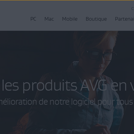
C
PC
Mac
Mobile
Boutique
Partena
 les produits AVG en 
mélioration de notre logiciel pour tous