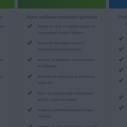
ée
Notre meilleure protection générale
Prof
 les
Bloquez les virus, les logiciels espions, les
ransomwares et autres malwares
Bloquez les liens, pièces jointes et
téléchargements non sécurisés
ces
Analysez les problèmes de performances
de l’ordinateur
en
Bénéficiez de mises à jour de sécurité en
temps réel
Barrez la route aux pirates informatiques
grâce à un pare-feu amélioré
Achats ou opérations bancaires en ligne
sécurisés
Détectez les sites web frauduleux pour des