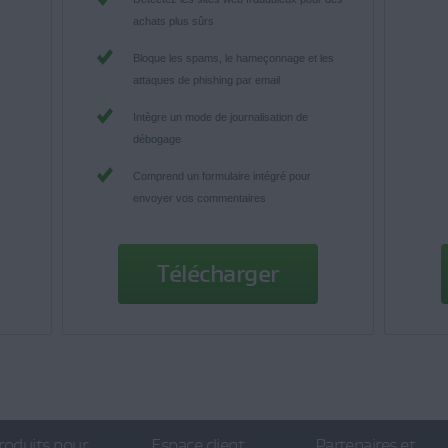
achats plus sûrs
Bloque les spams, le hameçonnage et les
attaques de phishing par email
Intègre un mode de journalisation de
débogage
Comprend un formulaire intégré pour
envoyer vos commentaires
Télécharger
roduits pour
Espace client
Partenaires et