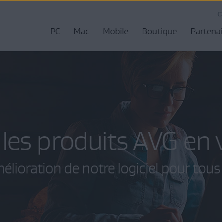
C
PC
Mac
Mobile
Boutique
Partena
 les produits AVG en 
mélioration de notre logiciel pour tous