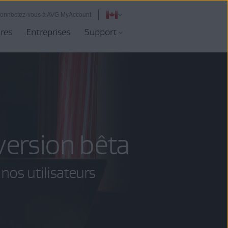
onnectez-vous à AVG MyAccount
ires
Entreprises
Support
version bêta
 nos utilisateurs