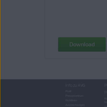
Download
Info zu AVG
P
Profil
P
Pressezentrum
Ko
Richtlinien
he
Auszeichnungen
In