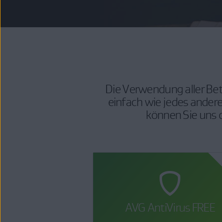
Die Verwendung aller Bet
einfach wie jedes ander
können Sie uns d
AVG AntiVirus FREE