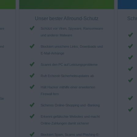
Unser bester Allround-Schutz
Schn
are
Schützt vor Viren, Spyware, Ransomware
und anderer Malware
und
Blockiert unsichere Links, Downloads und
E-Mail-Anhänge
Scannt den PC auf Leistungsprobleme
Ruft Echtzeit-Sicherheitsupdates ab
Hält Hacker mithilfe einer erweiterten
Firewall fern
Sie
Sicheres Online-Shopping und -Banking
Erkennt gefälschte Websites und macht
Online-Zahlungen damit sicherer
Blockiert Spam, Scams und Phishing-E-