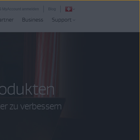
G MyAccount anmelden
Blog
artner
Business
Support
odukten
zer zu verbessern