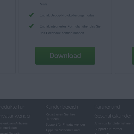
Mails
Enthält Debug-Protokollierungsmodus
Enthält integriertes Formular, über das Sie
uns Feedback senden können
Download
rodukte für
Kundenbereich
Partner und
rivatanwender
Registrieren Sie Ihre
Geschäftskunden
Lizenzen
stenlosen Antivirus
Antivirus für Unternehmen
Support für Privatanwender
runterladen
Support für Partner
Tipps zu Sicherheit und
ternet Security