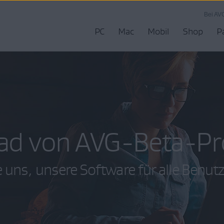
Bei AV
PC
Mac
Mobil
Shop
P
ad von AVG-Beta-Pr
 uns, unsere Software für alle Benut