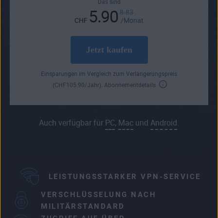
Das sind
5.90
8.83
CHF
/Monat
Jetzt kaufen
Einsparungen im Vergleich zum Verlängerungspreis
(
CHF
105
.90
/Jahr).
Abonnementdetails
Auch verfügbar für
PC
,
Mac
und
Android
.
LEISTUNGSSTARKER VPN-SERVICE
VERSCHLÜSSELUNG NACH
MILITÄRSTANDARD