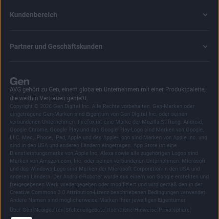
Kundenbereich
Partner und Geschäftskunden
AVG gehört zu Gen, einem globalen Unternehmen mit einer Produktpalette,
die weithin Vertrauen genießt.
Copyright © 2026 Gen Digital Inc. Alle Rechte vorbehalten. Gen-Marken oder
eingetragene Gen-Marken sind Eigentum von Gen Digital Inc. oder seinen
verbundenen Unternehmen. Firefox ist eine Marke der Mozilla-Stiftung. Android,
Google Chrome, Google Play und das Google Play-Logo sind Marken von Google,
LLC. Mac, iPhone, iPad, Apple und das Apple-Logo sind Marken von Apple Inc. und
sind in den USA und anderen Ländern eingetragen. App Store ist eine
Dienstleistungsmarke von Apple Inc. Alexa sowie alle zugehörigen Logos sind
Marken von Amazon.com, Inc. oder seinen verbundenen Unternehmen. Microsoft
und das Windows-Logo sind Marken der Microsoft Corporation in den USA und
anderen Ländern. Der Android-Roboter wurde aus einem von Google erstellten und
freigegebenen Werk wiedergegeben oder modifiziert und wird gemäß den in der
Creative Commons 3.0 Attribution-Lizenz beschriebenen Bedingungen verwendet.
Andere Namen sind möglicherweise Marken ihrer jeweiligen Eigentümer.
|
|
|
|
|
Über Gen
Neuigkeiten
Stellenangebote
Rechtliche Hinweise
Privatsphäre