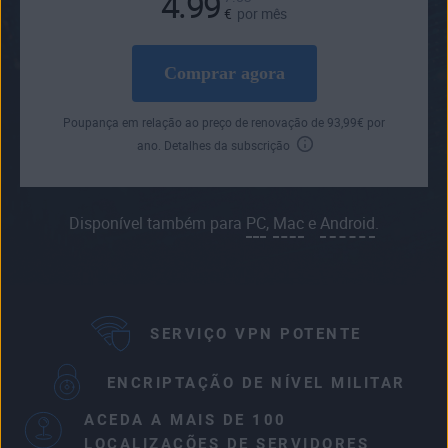
4.99
€
por mês
Comprar agora
Poupança em relação ao preço de renovação de
93
,99
€
por
ano.
Detalhes da subscrição
Disponível também para
PC
,
Mac
e
Android
.
SERVIÇO VPN POTENTE
ENCRIPTAÇÃO DE NÍVEL MILITAR
ACEDA A MAIS DE 100
LOCALIZAÇÕES DE SERVIDORES