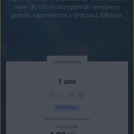
mais de 100 localizações de servidores
globais. Experimente a VPN para iOS hoje.
10 dispositivos
1 ano
POUPE 36%
93
,99
€
59
,88
€
/primeiro ano
É como pagar
7.83