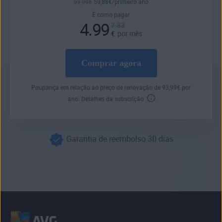
93
,99
€
59
,88
€
/primeiro ano
É como pagar
4.99
7.83
€
por mês
Comprar agora
Poupança em relação ao preço de renovação de
93
,99
€
por
ano.
Detalhes da subscrição
Garantia de reembolso 30 dias