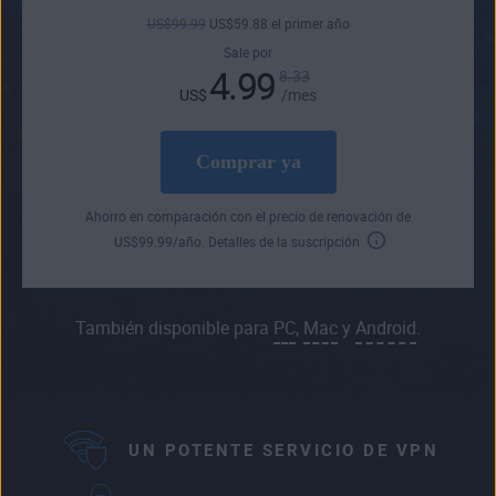
US$
99
.99
US$
59
.88
el primer año
Sale por
4.99
8.33
US$
/mes
Comprar ya
Ahorro en comparación con el precio de renovación de
US$
99
.99
/año.
Detalles de la suscripción
También disponible para
PC
,
Mac
y
Android
.
UN POTENTE SERVICIO DE VPN