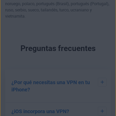
noruego, polaco, portugués (Brasil), portugués (Portugal),
ruso, serbio, sueco, tailandés, turco, ucraniano y
vietnamita.
Preguntas frecuentes
¿Por qué necesitas una VPN en tu
iPhone?
Si deseas mantener tu privacidad cuando navegas en
movilidad, necesitas una VPN para tu iPhone o iPad. Una
¿iOS incorpora una VPN?
VPN cifra tu conexión a Internet para proteger tus datos y