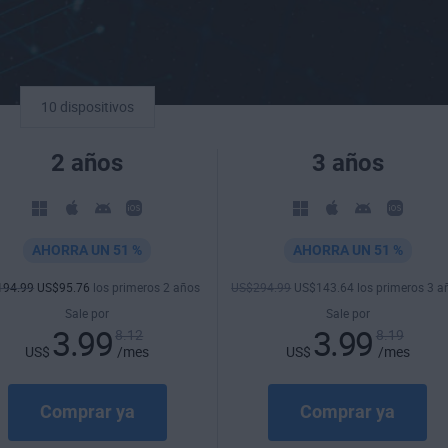
10 dispositivos
2 años
3 años
AHORRA UN 51 %
AHORRA UN 51 %
194
.99
US$
95
.76
los primeros 2 años
US$
294
.99
US$
143
.64
los primeros 3 a
Sale por
Sale por
3.99
3.99
8.12
8.19
US$
/mes
US$
/mes
Comprar ya
Comprar ya