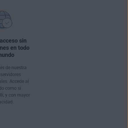
 acceso sin
ones en todo
mundo
aís de nuestra
 servidores
ales. Accede al
do como si
llí, y con mayor
acidad.