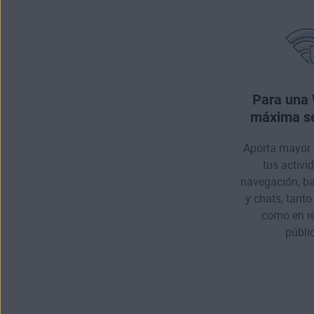
Para una 
máxima s
Aporta mayor 
tus activi
navegación, ba
y chats, tanto
como en re
públi