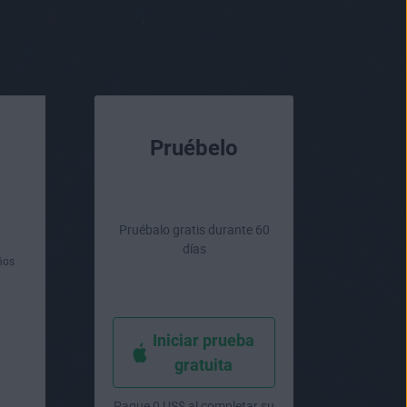
Pruébelo
Pruébalo gratis durante 60
días
ños
Iniciar prueba
gratuita
Pague 0 US$ al completar su