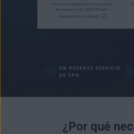
Ahorro en comparación con el precio
Ah
de renovación de
US$
99
.99
/año.
Detalles de la suscripción
UN POTENTE SERVICIO
DE VPN
¿Por qué nec