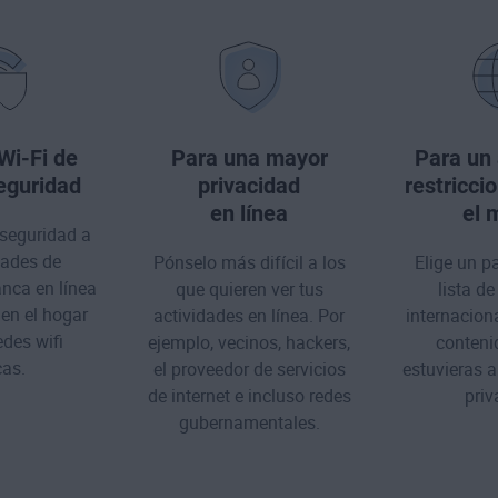
Wi-Fi de
Para una mayor
Para un
eguridad
privacidad
restricci
en línea
el 
seguridad a
dades de
Pónselo más difícil a los
Elige un p
nca en línea
que quieren ver tus
lista de
 en el hogar
actividades en línea. Por
internacion
des wifi
ejemplo, vecinos, hackers,
conteni
cas.
el proveedor de servicios
estuvieras a
de internet e incluso redes
priv
gubernamentales.