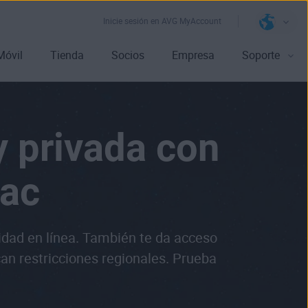
Inicie sesión en AVG MyAccount
Móvil
Tienda
Socios
Empresa
Soporte
 privada con
Mac
idad en línea. También te da acceso
can restricciones regionales. Prueba