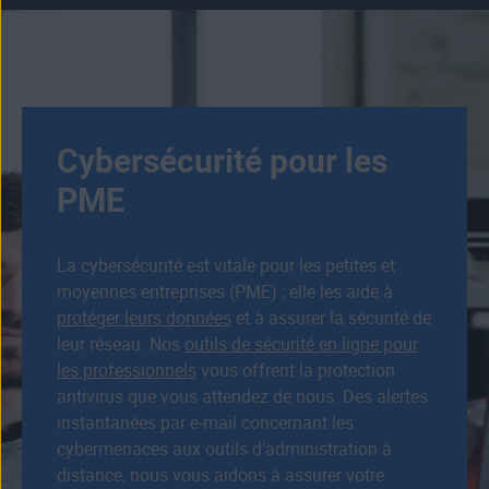
Cybersécurité pour les
PME
La cybersécurité est vitale pour les petites et
moyennes entreprises (PME) ; elle les aide à
protéger leurs données
et à assurer la sécurité de
leur réseau. Nos
outils de sécurité en ligne pour
les professionnels
vous offrent la protection
antivirus que vous attendez de nous. Des alertes
instantanées par e‑mail concernant les
cybermenaces aux outils d’administration à
distance, nous vous aidons à assurer votre