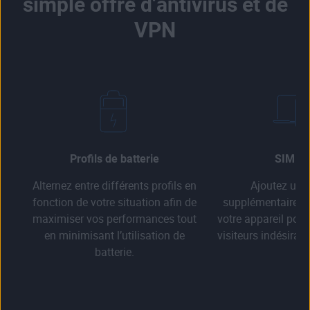
simple offre d’antivirus et de
VPN
Profils de batterie
SIM Lo
Alternez entre différents profils en
Ajoutez une
fonction de votre situation afin de
supplémentaire de
maximiser vos performances tout
votre appareil pou
en minimisant l’utilisation de
visiteurs indésirabl
batterie.