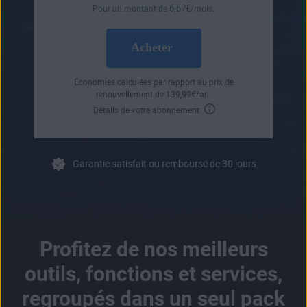
6
,67
€
Pour un montant de
/mois.
Acheter
Économies calculées par rapport au prix de
renouvellement de
139
,99
€
/an.
Détails de votre abonnement
Garantie satisfait ou remboursé de 30 jours
Profitez de nos meilleurs
outils, fonctions et services,
regroupés dans un seul pack