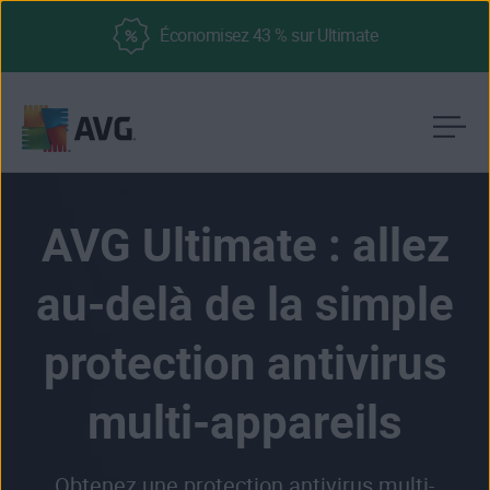
Économisez 43 % sur Ultimate
Passer
directement
au
AVG Ultimate : allez
contenu
au-delà de la simple
protection antivirus
multi-appareils
Obtenez une protection antivirus multi-