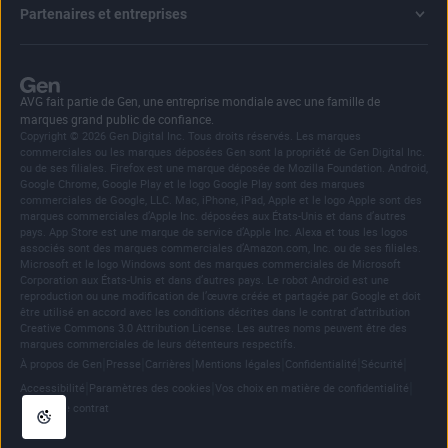
Partenaires et entreprises
AVG fait partie de Gen, une entreprise mondiale avec une famille de
marques grand public de confiance.
Copyright © 2026 Gen Digital Inc. Tous droits réservés. Les marques
commerciales ou les marques déposées Gen sont la propriété de Gen Digital Inc.
ou de ses filiales. Firefox est une marque déposée de Mozilla Foundation. Android,
Google Chrome, Google Play et le logo Google Play sont des marques
commerciales de Google, LLC. Mac, iPhone, iPad, Apple et le logo Apple sont des
marques commerciales d’Apple Inc. déposées aux États-Unis et dans d’autres
pays. App Store est une marque de service d’Apple Inc. Alexa et tous les logos
associés sont des marques commerciales d’Amazon.com, Inc. ou de ses filiales.
Microsoft et le logo Windows sont des marques commerciales de Microsoft
Corporation aux États-Unis et dans d’autres pays. Le robot Android est une
reproduction ou une modification de l’œuvre créée et partagée par Google et doit
être utilisé en accord avec les conditions décrites dans le contrat d’attribution
Creative Commons 3.0 Attribution License. Les autres noms peuvent être des
marques commerciales de leurs détenteurs respectifs.
|
|
|
|
|
|
À propos de Gen
Presse
Carrières
Mentions légales
Confidentialité
Sécurité
|
|
|
Accessibilité
Paramètres des cookies
Vos choix en matière de confidentialité
Résilier le contrat