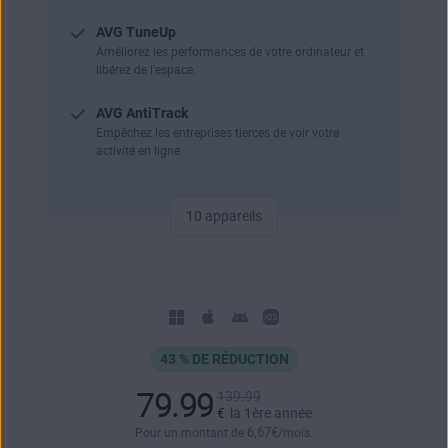
AVG TuneUp
Améliorez les performances de votre ordinateur et
libérez de l’espace.
AVG AntiTrack
Empêchez les entreprises tierces de voir votre
activité en ligne.
10 appareils
43 % DE RÉDUCTION
79.99
139.99
€
la 1ère année
6
,67
€
Pour un montant de
/mois.