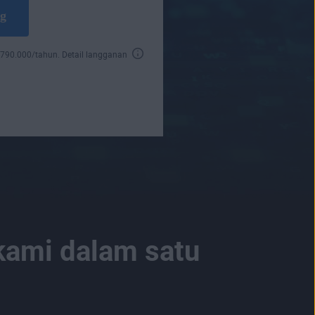
ng
790.000
/tahun.
Detail langganan
 kami dalam satu