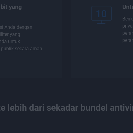
-bit yang
Unt
Beri
priva
si Anda dengan
peran
iliter yang
peran
nda untuk
 publik secara aman
e lebih dari sekadar bundel antiv