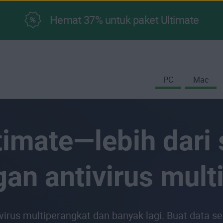
Hemat 37% untuk paket Ultimate
PC
Mac
imate—lebih dari
gan antivirus mult
irus multiperangkat dan banyak lagi. Buat data s