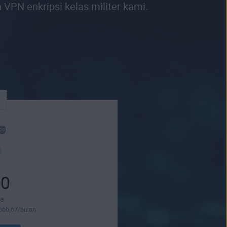
VPN enkripsi kelas militer kami.
00
ma
666
,67
/bulan.