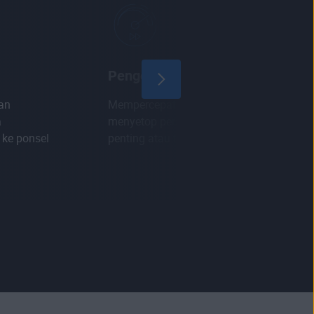
Pengoptimal Startup
an
Mempercepat proses but dengan
a
menyetop perangkat lunak yang tidak
ke ponsel
penting atau tidak Anda gunakan.