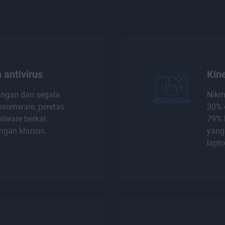
 antivirus
Kine
ungan dari segala
Nikm
ansomware, peretas
30% 
lware berkat
79% 
ungan khusus.
yang
lapto