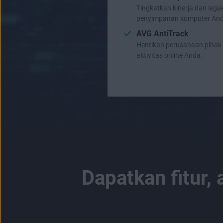
Tingkatkan kinerja dan leg
penyimpanan komputer And
AVG AntiTrack
Hentikan perusahaan pihak 
aktivitas online Anda.
Dapatkan fitur,