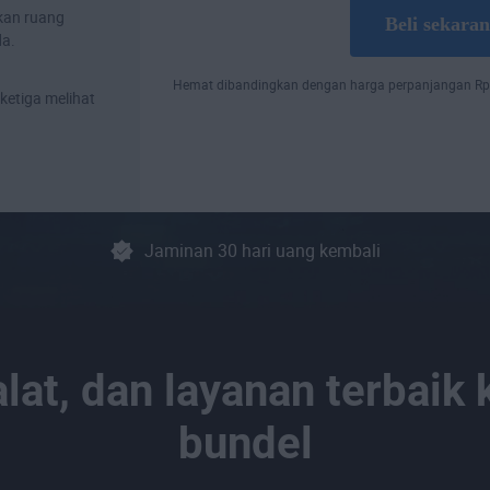
akan ruang
Beli sekara
a.
Hemat dibandingkan dengan harga perpanjangan
Rp
ketiga melihat
Jaminan 30 hari uang kembali
 alat, dan layanan terbaik
bundel