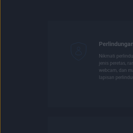
Perlindungan
Nikmati perlind
jenis peretas, r
webcam, dan ma
lapisan perlind