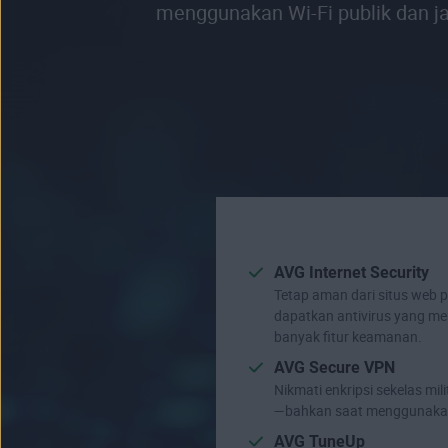
menggunakan Wi-Fi publik dan ja
AVG Internet Security
Tetap aman dari situs web
dapatkan antivirus yang m
banyak fitur keamanan.
AVG Secure VPN
Nikmati enkripsi sekelas mi
—bahkan saat menggunakan 
AVG TuneUp