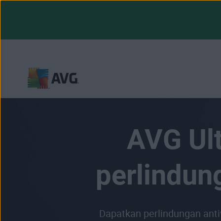
Langsung
menuju
halaman
AVG Ult
konten
perlindun
Dapatkan perlindungan antiv