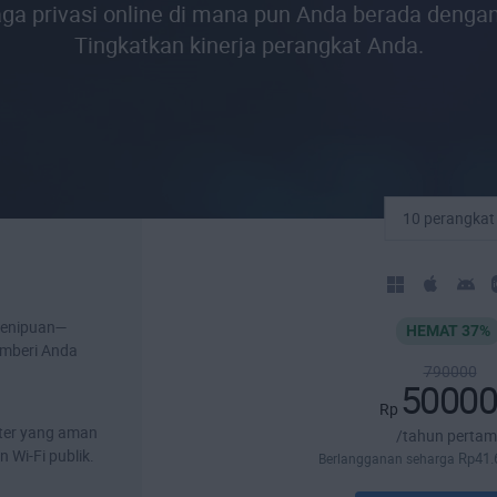
ga privasi online di mana pun Anda berada dengan 
Tingkatkan kinerja perangkat Anda.
10 perangkat
 penipuan—
HEMAT 37%
emberi Anda
790000
5000
Rp
liter yang aman
/tahun perta
Wi-Fi publik.
Rp
41.
Berlangganan seharga